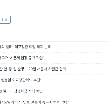
f
·안보
회의 열려...외교장관 회담 의제 논의
한 과거사 문제 입장 공유 확인"
관 한·중·일 순방… 29일 서울서 차관급 협의
말 한중일 외교장관회의 추진'
중일 3국 정상회담 개최 희망”
한 도발과 역사·영토 갈등이 동북아 협력 막아"