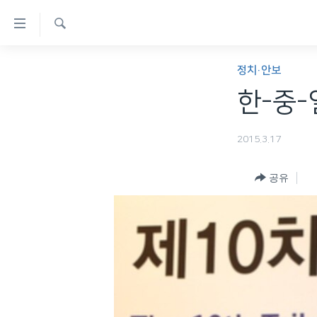
연
결
검
가
한반도
색
정치·안보
능
세계
한-중-
링
VOD
크
2015.3.17
라디오
메
프로그램
인
공유
콘
주파수 안내
텐
츠
로
이
동
메
인