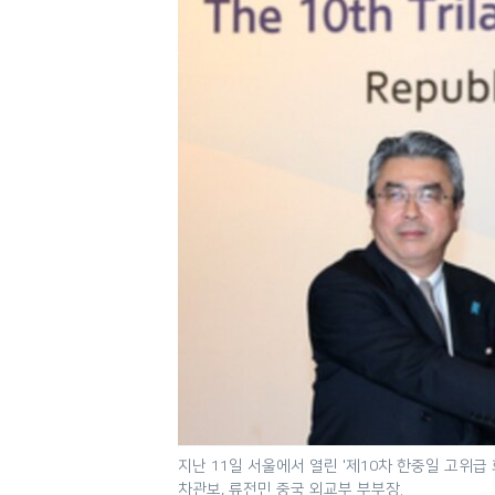
네
비
게
이
션
으
로
이
동
검
색
으
로
이
등
지난 11일 서울에서 열린 '제10차 한중일 고위
차관보, 류전민 중국 외교부 부부장.