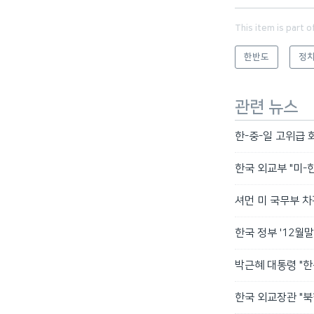
This item is part o
한반도
정치
관련 뉴스
한-중-일 고위급 
한국 외교부 "미-
셔먼 미 국무부 차
한국 정부 '12월
박근혜 대통령 "한
한국 외교장관 "북