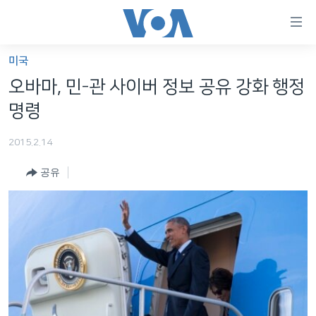
연
결
가
미국
한반도
능
오바마, 민-관 사이버 정보 공유 강화 행정
세계
링
명령
VOD
크
2015.2.14
라디오
메
인
공유
프로그램
콘
FOLLOW US
주파수 안내
텐
츠
로
언어 선택
이
동
메
인