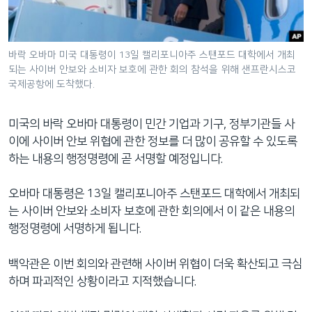
네
비
게
바락 오바마 미국 대통령이 13일 캘리포니아주 스탠포드 대학에서 개최
이
되는 사이버 안보와 소비자 보호에 관한 회의 참석을 위해 샌프란시스코
션
국제공항에 도착했다.
으
로
미국의 바락 오바마 대통령이 민간 기업과 기구, 정부기관들 사
이
이에 사이버 안보 위협에 관한 정보를 더 많이 공유할 수 있도록
동
하는 내용의 행정명령에 곧 서명할 예정입니다.
검
색
오바마 대통령은 13일 캘리포니아주 스탠포드 대학에서 개최되
으
는 사이버 안보와 소비자 보호에 관한 회의에서 이 같은 내용의
로
행정명령에 서명하게 됩니다.
이
등
백악관은 이번 회의와 관련해 사이버 위협이 더욱 확산되고 극심
하며 파괴적인 상황이라고 지적했습니다.