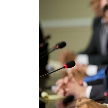
네
비
게
이
션
으
로
이
동
검
색
으
로
이
등