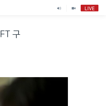
LIVE
FT 구