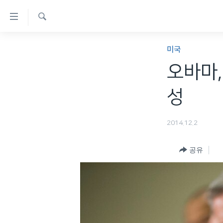
연
결
검
가
한반도
색
미국
능
세계
오바마,
링
VOD
크
성
라디오
메
프로그램
인
2014.12.2
콘
주파수 안내
텐
공유
츠
로
이
동
메
인