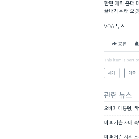
한편 에릭 홀더 
끝내기 위해 오랫
VOA 뉴스
공유
This item is part o
세계
미국
관련 뉴스
오바마 대통령, 
미 퍼거슨 사태 촉
미 퍼거슨 시위 소