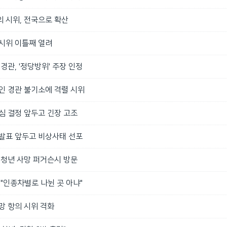
 시위, 전국으로 확산
 시위 이틀째 열려
경관, '정당방위' 주장 인정
인 경관 불기소에 격렬 시위
심 결정 앞두고 긴장 고조
 발표 앞두고 비상사태 선포
 청년 사망 퍼거슨시 방문
 "인종차별로 나뉜 곳 아냐"
망 항의 시위 격화