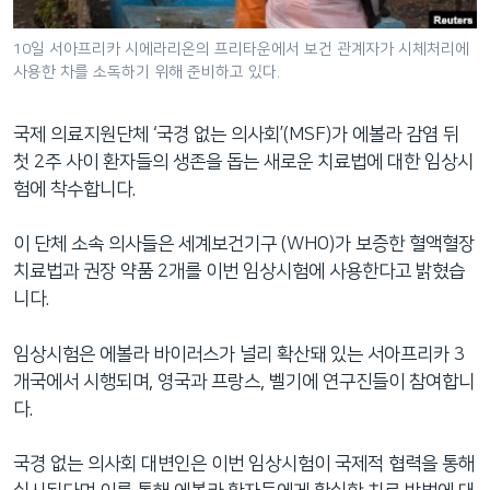
네
비
10일 서아프리카 시에라리온의 프리타운에서 보건 관계자가 시체처리에
사용한 차를 소독하기 위해 준비하고 있다.
게
이
션
국제 의료지원단체 ‘국경 없는 의사회’(MSF)가 에볼라 감염 뒤
으
첫 2주 사이 환자들의 생존을 돕는 새로운 치료법에 대한 임상시
로
험에 착수합니다.
이
동
이 단체 소속 의사들은 세계보건기구 (WHO)가 보증한 혈액혈장
검
치료법과 권장 약품 2개를 이번 임상시험에 사용한다고 밝혔습
색
니다.
으
로
임상시험은 에볼라 바이러스가 널리 확산돼 있는 서아프리카 3
이
개국에서 시행되며, 영국과 프랑스, 벨기에 연구진들이 참여합니
등
다.
국경 없는 의사회 대변인은 이번 임상시험이 국제적 협력을 통해