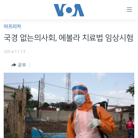
연
결
가
아프리카
한반도
능
국경 없는의사회, 에볼라 치료법 임상시험
세계
링
2014.11.13
VOD
크
공유
라디오
메
인
프로그램
콘
FOLLOW US
주파수 안내
텐
츠
로
언어 선택
이
동
메
인