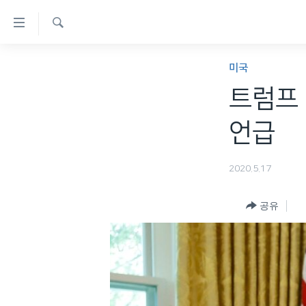
연
결
검
가
한반도
색
미국
능
세계
트럼프 
링
VOD
크
언급
라디오
메
프로그램
인
2020.5.17
콘
주파수 안내
텐
공유
츠
로
이
동
메
인