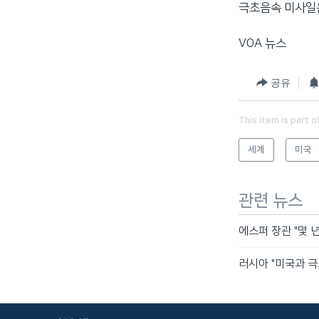
극초음속 미사일은
VOA 뉴스
공유
This item is part o
세계
미국
관련 뉴스
에스퍼 장관 "몇 
러시아 "미국과 극
FOLLOW US