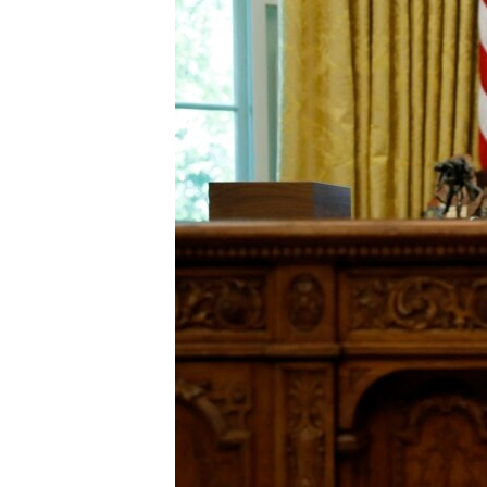
네
비
게
이
션
으
로
이
동
검
색
으
로
이
등