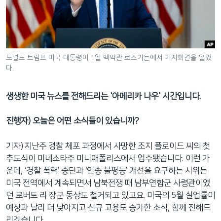
네
비
게
이
션
도널드 트럼프 미국 대통령이 1일 백악관 로즈가든에서 기자회견을 열었
다.
으
로
이
생생한 미국 뉴스를 전해드리는 '아메리카 나우' 시간입니다.
동
검
진행자) 오늘은 어떤 소식들이 있습니까?
색
으
기자) 지난주 경찰 체포 과정에서 사망한 조지 플로이드 씨의 첫
로
추도식이 미네소타주 미니애폴리스에서 엄수됐습니다. 이런 가
이
운데, ‘경찰 폭력’ 중단과 ‘인종 불평등’ 개선을 요구하는 시위는
등
미국 전역에서 계속되면서 남북전쟁 때 남부연합군 사령관이었
던 로버트 리 장군 동상도 철거되고 있고요. 미국의 5월 실업률이
예상과 달리 더 낮아지고 신규 고용도 증가한 소식, 함께 전해드
리겠습니다.