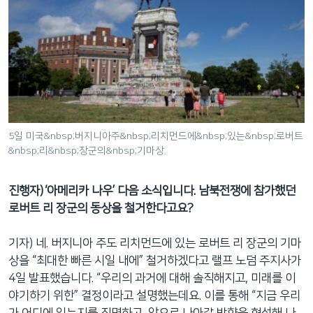
5일 미국&nbsp;버지니아주&nbsp;리치먼드에&nbsp;있는&nbsp;로버트
&nbsp;리&nbsp;장군의&nbsp;기마상.
진행자) ‘아메리카 나우’ 다음 소식입니다. 남북전쟁에 참가했던
로버트 리 장군의 동상을 철거한다고요?
기자) 네. 버지니아 주도 리치먼드에 있는 로버트 리 장군의 기마
상을 “최대한 빠른 시일 내에” 철거하겠다고 랠프 노덤 주지사가
4일 발표했습니다. “우리의 과거에 대해 솔직해지고, 미래를 이
야기하기 위한” 결정이라고 설명했는데요. 이를 통해 “지금 우리