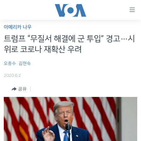
연
결
가
아메리카 나우
한반도
능
트럼프 “무질서 해결에 군 투입” 경고…시
세계
링
위로 코로나 재확산 우려
VOD
크
오종수
김현숙
라디오
메
인
2020.6.2
프로그램
콘
FOLLOW US
공유
주파수 안내
텐
츠
로
언어 선택
이
동
메
인