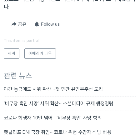
다.
공유
Follow us
This item is part of
세계
아메리카 나우
관련 뉴스
야간 통금에도 시위 확산…첫 민간 유인우주선 도킹
‘비무장 흑인 사망’ 시위 확산…소셜미디어 규제 행정명령
코로나 희생자 10만 넘어…‘비무장 흑인’ 사망 항의
랫클리프 DNI 국장 취임…코로나 위험 수감자 석방 허용