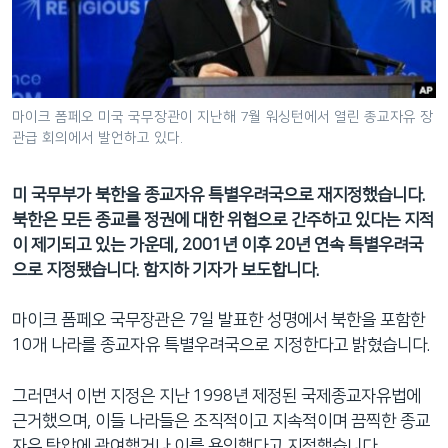
네
비
게
이
션
마이크 폼페오 미국 국무장관이 지난해 7월 워싱턴에서 열린 종교자유 장
관급 회의에서 발언하고 있다.
으
로
이
미 국무부가 북한을 종교자유 특별우려국으로 재지정했습니다.
동
북한은 모든 종교를 정권에 대한 위협으로 간주하고 있다는 지적
검
이 제기되고 있는 가운데, 2001년 이후 20년 연속 특별우려국
색
으로 지정됐습니다. 함지하 기자가 보도합니다.
으
로
마이크 폼페오 국무장관은 7일 발표한 성명에서 북한을 포함한
이
10개 나라를 종교자유 특별우려국으로 지정한다고 밝혔습니다.
등
그러면서 이번 지정은 지난 1998년 제정된 국제종교자유법에
근거했으며, 이들 나라들은 조직적이고 지속적이며 끔찍한 종교
자유 탄압에 관여했거나 이를 용인했다고 지적했습니다.