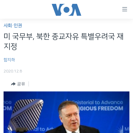
연
결
가
사회·인권
한반도
능
미 국무부, 북한 종교자유 특별우려국 재
세계
링
지정
VOD
크
함지하
라디오
메
인
2020.12.8
프로그램
콘
FOLLOW US
공유
주파수 안내
텐
츠
로
언어 선택
이
동
메
인