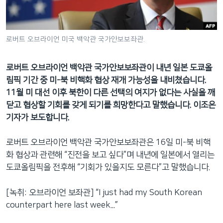
네
비
게
로버트 오브라이언 미국 백악관 국가안보보좌관.
이
션
로버트 오브라이언 백악관 국가안보보좌관이 내년 일본 도쿄올
으
림픽 기간 중 미-북 비핵화 협상 재개 가능성을 내비쳤습니다.
로
11월 미 대선 이후 북한이 다른 선택의 여지가 없다는 사실을 깨
이
닫고 협상할 기회를 갖게 되기를 희망한다고 말했습니다. 이조은
동
기자가 보도합니다.
검
색
로버트 오브라이언 백악관 국가안보보좌관은 16일 미-북 비핵
으
화 협상과 관련해 “진전을 보고 싶다”며 내년에 일본에서 열리는
로
도쿄올림픽을 전후해 “기회가 있을지도 모른다”고 말했습니다.
이
등
[녹취: 오브라이언 보좌관] “I just had my South Korean
counterpart here last week...”