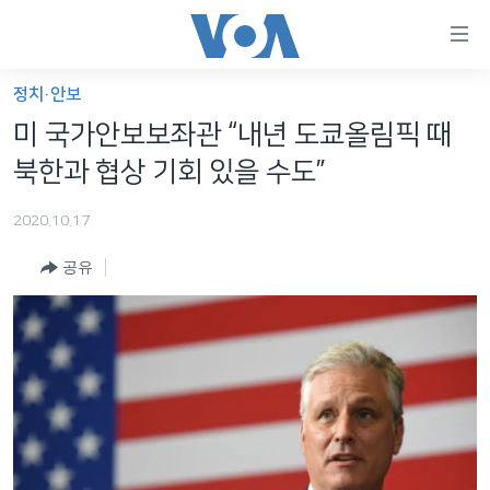
연
결
가
정치·안보
한반도
능
미 국가안보보좌관 “내년 도쿄올림픽 때
세계
링
북한과 협상 기회 있을 수도”
VOD
크
2020.10.17
라디오
메
인
공유
프로그램
콘
FOLLOW US
주파수 안내
텐
츠
로
언어 선택
이
동
메
인