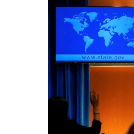
네
비
게
이
션
으
로
이
동
검
색
으
로
이
등