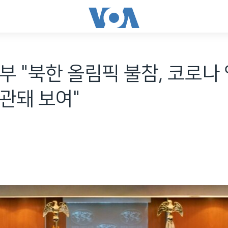
부 "북한 올림픽 불참, 코로나
관돼 보여"