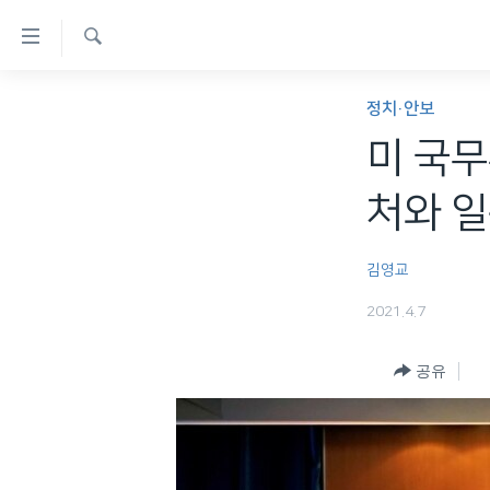
연
결
검
가
한반도
색
정치·안보
능
세계
미 국무
링
VOD
크
처와 일
라디오
메
프로그램
인
김영교
콘
주파수 안내
2021.4.7
텐
츠
공유
로
이
동
메
인