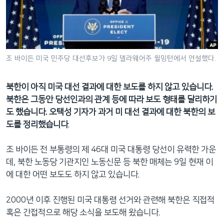
네
비
게
이
션
조 바이든 미국 민주당 대선후보가 9일 델라웨어주 윌밍턴에서 연설했다.
으
로
북한이 아직 미국 대선 결과에 대한 보도를 하지 않고 있습니다.
이
북한은 그동안 당선인과의 관계 등에 따라 보도 형태를 달리하기
동
도 했습니다. 오택성 기자가 과거 미 대선 결과에 대한 북한의 보
검
도를 정리했습니다
.
색
으
조 바이든 전 부통령의 제 46대 미국 대통령 당선이 유력한 가운
로
데, 북한 노동당 기관지인 노동신문 등 북한 매체는 9일 현재 이
이
에 대한 어떤 보도도 하지 않고 있습니다.
등
2000년 이후 진행된 미국 대통령 선거와 관련해 북한은 직접적
혹은 간접적으로 해당 소식을 보도해 왔습니다.