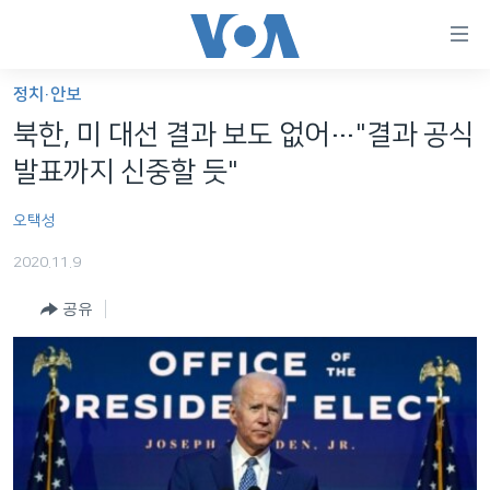
연
결
가
정치·안보
한반도
능
북한, 미 대선 결과 보도 없어…"결과 공식
세계
링
발표까지 신중할 듯"
VOD
크
오택성
라디오
메
인
2020.11.9
프로그램
콘
FOLLOW US
공유
주파수 안내
텐
츠
로
언어 선택
이
동
메
인