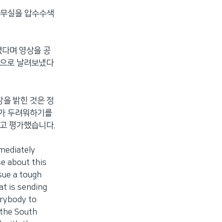
사무실을 압수수색
렸다며 영상을 공
북한으로 날려보냈다
장을 밝힌 것은 정
두가 두려워하기를
라고 평가했습니다.
ediately
e about this
sue a tough
at is sending
erybody to
 the South