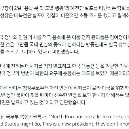
부장이 2일 “용납 못 할 도발 행위”라며 전단 살포를 비난하는 담화
청장은 대북전단 살포에 경찰이 미온적인 초동 조치를 했다고 질책
 정부의 인권 가치를 적극 옹호해 온 이들 전직 관리들은 김여정이
한 것은 그만큼 국내 민심의 동요가 심하다는 방증인데도 한국 정부
를 스스로 포기하고 있다고 비판했습니다.
한국에 전하는 메시지를 직접 발표하고 한국 대통령 등을 겨냥한 막
한국 정부가 번번이 북한의 요구에 순응하는 태도를 보였기 때문이라
북한은 바이든 행정부로부터 어떤 반응이 뒤따를지 몰라 미국을 위협하
 2년 동안 북한이 짖을 때마다 신속한 반응을 보인 한국에 대해서는 별
성명을 발표하고 있는 것”이라고 진단했습니다.
 국무부 북한인권특사] “North Koreans are a little more con
d States might do. This is a new president, they don't kn