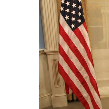
네
비
게
이
션
으
로
이
동
검
색
으
로
이
등