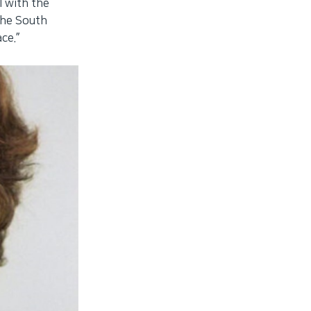
 with the
the South
ce.”