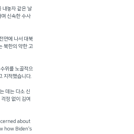
를 내놓자 같은 날
하며 신속한 수사
 전면에 나서 대북
는 북한의 약한 고
말 수위를 노골적으
고 지적했습니다.
는 데는 다소 신
 걱정 없이 김여
cerned about
ow how Biden's