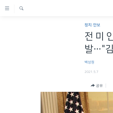
연
결
검
가
한반도
색
정치·안보
능
세계
전 미 
링
VOD
크
발…"김
라디오
메
프로그램
인
백성원
콘
주파수 안내
2021.5.7
텐
츠
공유
로
이
동
메
인