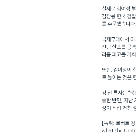
실제로 김여정 부
김창룡 한국 경찰
를 주문했습니다.
국제무대에서 미국
전단 살포를 공격
리를 파고들 기회
또한, 김여정이 
로 높이는 것은 
킹 전 특사는 “
중한 반면, 지난
정이 직접 거친 
[녹취: 로버트 킹 전
what the Unite