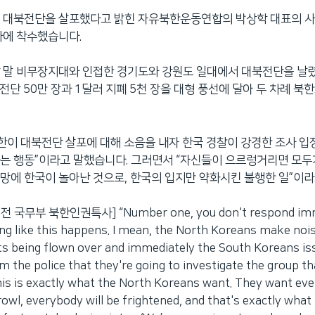
은 대북전단을 살포했다고 밝힌 자유북한운동연합의 박상학 대표의 
사에 착수했습니다.
 말 비무장지대와 인접한 경기도와 강원도 일대에서 대북전단을 날
전단 50만 장과 1달러 지폐 5천 장을 대형 풍선에 달아 두 차례 
북한이 대북전단 살포에 대해 소음을 내자 한국 경찰이 강경한 조사 입
하는 행동”이라고 말했습니다. 그러면서 “자신들이 으르렁거리면 모
망에 한국이 놀아난 것으로, 한국의 입지만 약화시킨 불행한 일”이
전 국무부 북한인권특사] “Number one, you don't respond imm
g like this happens. I mean, the North Koreans make nois
ets being flown over and immediately the South Koreans is
 the police that they're going to investigate the group th
This is exactly what the North Koreans want. They want ev
growl, everybody will be frightened, and that's exactly what