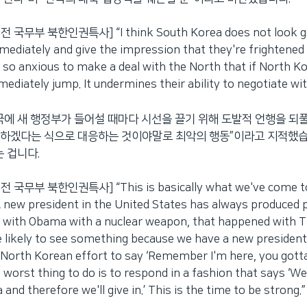
 국무부 북한인권특사] “I think South Korea does not look go
ediately and give the impression that they're frightened 
e so anxious to make a deal with the North that if North K
ediately jump. It undermines their ability to negotiate wit
국에 새 행정부가 들어설 때마다 시선을 끌기 위해 도발적 언행을 되풀
하겠다는 식으로 대응하는 것이야말로 최악의 행동”이라고 지적했습니
는 겁니다.
 국무부 북한인권특사] “This is basically what we've come to
 new president in the United States has always produced 
 with Obama with a nuclear weapon, that happened with 
e likely to see something because we have a new president 
is North Korean effort to say ‘Remember I'm here, you gott
e worst thing to do is to respond in a fashion that says ‘W
and therefore we'll give in.’ This is the time to be strong.”