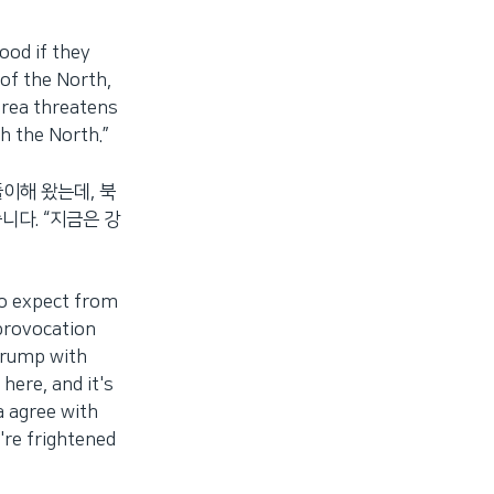
od if they
of the North,
orea threatens
h the North.”
이해 왔는데, 북
다. “지금은 강
 expect from
provocation
Trump with
here, and it's
a agree with
e're frightened