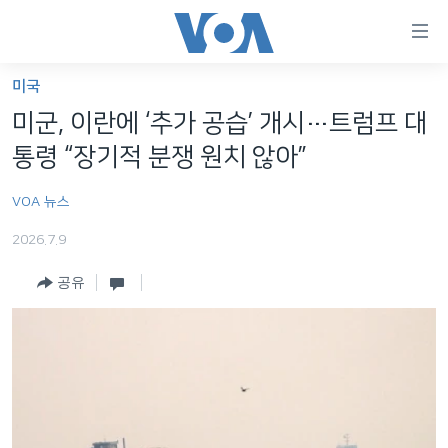
연
결
가
미국
한반도
능
미군, 이란에 ‘추가 공습’ 개시…트럼프 대
세계
링
통령 “장기적 분쟁 원치 않아”
VOD
크
VOA 뉴스
라디오
메
인
2026.7.9
프로그램
콘
FOLLOW US
공유
주파수 안내
텐
츠
로
언어 선택
이
동
메
인