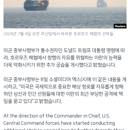
네
비
게
이
션
2026년 7월 8일 오만 무산담에서 바라본 호르무즈 해협의 선박들.
으
로
미군 중부사령부가 통수권자인 도널드 트럼프 대통령 명령에 따
이
라, 호르무즈 해협에서 항행의 자유를 위협하는 이란의 능력을
동
더욱 약화시키기 위한 추가 공습을 개시했다고 밝혔습니다.
검
색
미군 중부사령부는 8일 소셜미디어 엑스(X)에 이 같은 내용을 게
으
시하고, “미국은 국제적으로 중요한 해상 항로를 자유롭게 항해
로
하던 상선과 민간 선원들에 대한 이란의 최근 부당한 공격에 책
이
임을 묻고 있다”고 밝혔습니다.
등
At the direction of the Commander in Chief, U.S.
Central Command forces have started conducting