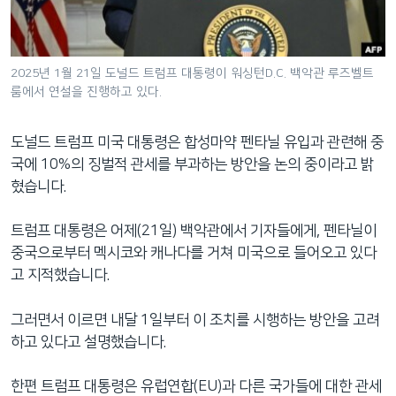
네
비
게
2025년 1월 21일 도널드 트럼프 대통령이 워싱턴D.C. 백악관 루즈벨트
이
룸에서 연설을 진행하고 있다.
션
으
도널드 트럼프 미국 대통령은 합성마약 펜타닐 유입과 관련해 중
로
국에 10%의 징벌적 관세를 부과하는 방안을 논의 중이라고 밝
이
혔습니다.
동
검
트럼프 대통령은 어제(21일) 백악관에서 기자들에게, 펜타닐이
색
중국으로부터 멕시코와 캐나다를 거쳐 미국으로 들어오고 있다
으
고 지적했습니다.
로
이
그러면서 이르면 내달 1일부터 이 조치를 시행하는 방안을 고려
등
하고 있다고 설명했습니다.
한편 트럼프 대통령은 유럽연합(EU)과 다른 국가들에 대한 관세