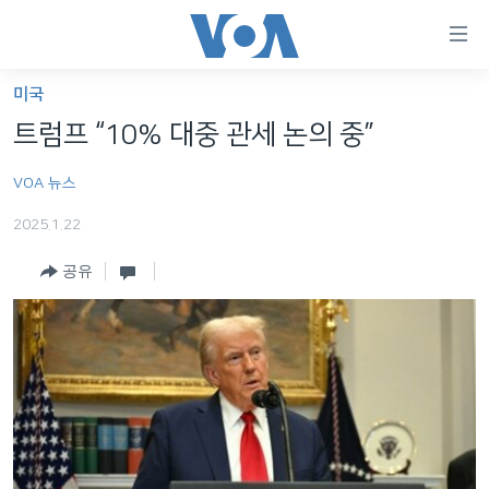
연
결
가
미국
한반도
능
트럼프 “10% 대중 관세 논의 중”
세계
링
VOA 뉴스
VOD
크
2025.1.22
라디오
메
인
공유
프로그램
콘
FOLLOW US
주파수 안내
텐
츠
로
언어 선택
이
동
메
인