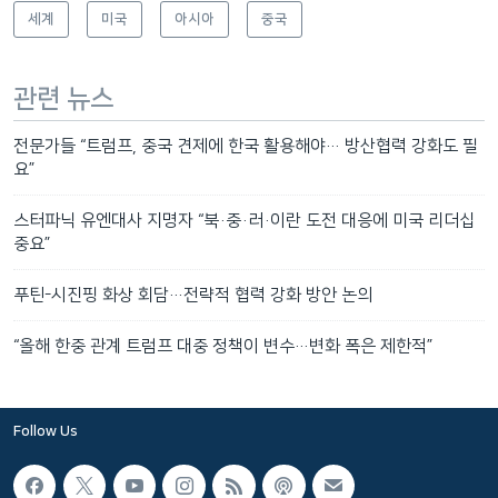
세계
미국
아시아
중국
관련 뉴스
전문가들 “트럼프, 중국 견제에 한국 활용해야… 방산협력 강화도 필
요”
스터파닉 유엔대사 지명자 “북·중·러·이란 도전 대응에 미국 리더십
중요”
푸틴-시진핑 화상 회담…전략적 협력 강화 방안 논의
“올해 한중 관계 트럼프 대중 정책이 변수…변화 폭은 제한적”
Follow Us