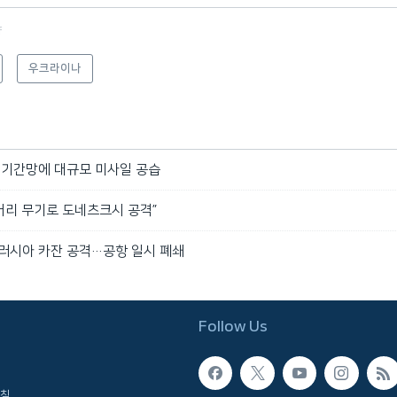
f
우크라이나
지 기간망에 대규모 미사일 공습
장거리 무기로 도네츠크시 공격”
 러시아 카잔 공격…공항 일시 폐쇄
Follow Us
침