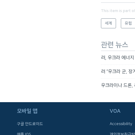
This item is part o
세계
유럽
관련 뉴스
러, 우크라 에너
러 “우크라 군, 
우크라이나 드론,
FOLLOW US
모바일 앱
VOA
구글 안드로이드
Accessibility
애플 IOS
개인정보취급방