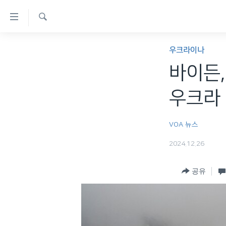
연
결
검
가
한반도
색
우크라이나
능
세계
바이든,
링
VOD
크
우크라 
라디오
메
프로그램
인
VOA 뉴스
콘
주파수 안내
2024.12.26
텐
츠
공유
로
이
동
메
인