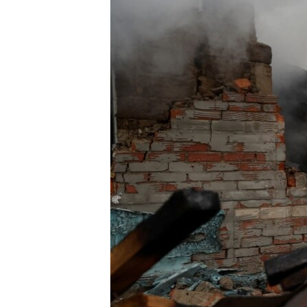
네
비
게
이
션
으
로
이
동
검
색
으
로
이
등