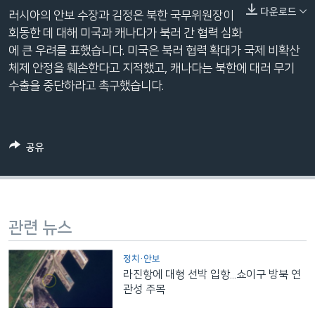
네
다운로드
러시아의 안보 수장과 김정은 북한 국무위원장이
비
회동한 데 대해 미국과 캐나다가 북러 간 협력 심화
게
에 큰 우려를 표했습니다. 미국은 북러 협력 확대가 국제 비확산
이
체제 안정을 훼손한다고 지적했고, 캐나다는 북한에 대러 무기
션
수출을 중단하라고 촉구했습니다.
으
로
이
공유
동
검
색
으
로
관련 뉴스
이
등
정치·안보
라진항에 대형 선박 입항...쇼이구 방북 연
관성 주목