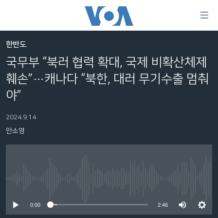
연
결
가
한반도
한반도
능
국무부 “북러 협력 확대, 국제 비확산체제
세계
링
훼손”…캐나다 “북한, 대러 무기수출 멈춰
VOD
크
야”
라디오
메
인
2024.9.14
프로그램
콘
FOLLOW US
안소영
주파수 안내
텐
츠
로
언어 선택
이
No media source currently available
동
메
0:00
2:46
인