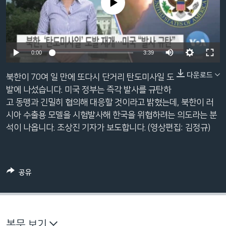
No media source currently available
네
비
게
이
0:00
3:39
션
으
다운로드
북한이 70여 일 만에 또다시 단거리 탄도미사일 도
로
발에 나섰습니다. 미국 정부는 즉각 발사를 규탄하
이
고 동맹과 긴밀히 협의해 대응할 것이라고 밝혔는데, 북한이 러
동
시아 수출용 모델을 시험발사해 한국을 위협하려는 의도라는 분
검
석이 나옵니다. 조상진 기자가 보도합니다. (영상편집: 김정규)
색
으
로
이
공유
등
본문 보기