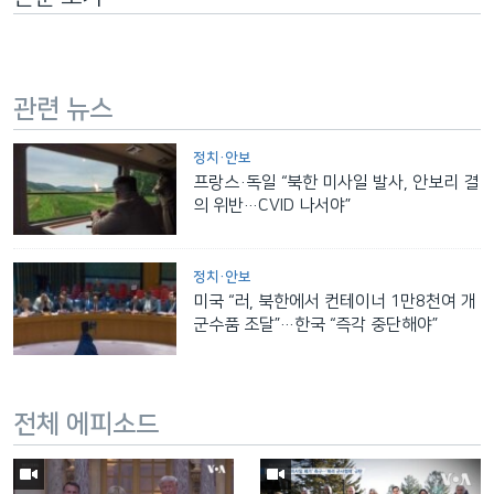
관련 뉴스
정치·안보
프랑스·독일 “북한 미사일 발사, 안보리 결
의 위반…CVID 나서야”
정치·안보
미국 “러, 북한에서 컨테이너 1만8천여 개
군수품 조달”…한국 “즉각 중단해야”
전체 에피소드