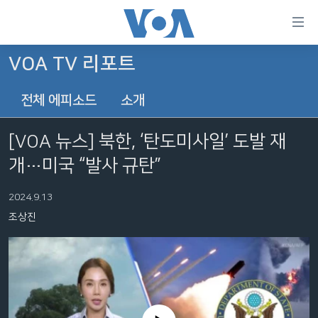
연
결
가
VOA TV 리포트
한반도
능
전체 에피소드
소개
세계
링
VOD
크
[VOA 뉴스] 북한, ‘탄도미사일’ 도발 재
라디오
메
개…미국 “발사 규탄”
인
프로그램
콘
FOLLOW US
2024.9.13
주파수 안내
텐
조상진
츠
로
언어 선택
이
동
메
인