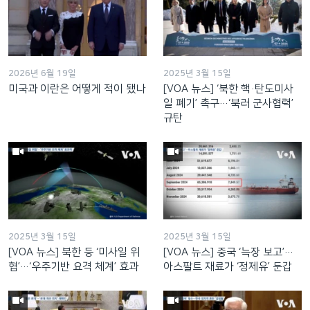
2026년 6월 19일
2025년 3월 15일
미국과 이란은 어떻게 적이 됐나
[VOA 뉴스] ‘북한 핵·탄도미사
일 폐기’ 촉구…‘북러 군사협력’
규탄
2025년 3월 15일
2025년 3월 15일
[VOA 뉴스] 북한 등 ‘미사일 위
[VOA 뉴스] 중국 ‘늑장 보고’…
협’…‘우주기반 요격 체계’ 효과
아스팔트 재료가 ‘정제유’ 둔갑