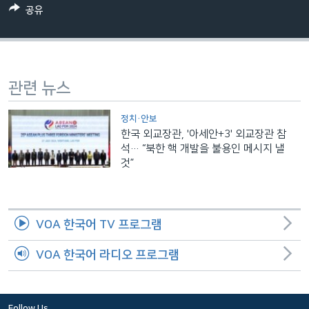
공유
네
비
게
이
션
관련 뉴스
으
로
정치·안보
이
한국 외교장관, '아세안+3' 외교장관 참
석… “북한 핵 개발을 불용인 메시지 낼
동
것”
검
색
으
로
VOA 한국어 TV 프로그램
이
등
VOA 한국어 라디오 프로그램
Follow Us