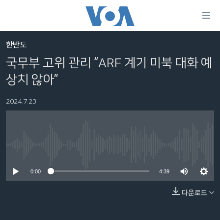
연
결
가
한반도
한반도
능
국무부 고위 관리 “ARF 계기 미북 대화 예
세계
링
상치 않아”
VOD
크
2024.7.23
라디오
메
인
프로그램
콘
FOLLOW US
주파수 안내
텐
No media source currently available
츠
로
0:00
4:39
언어 선택
이
동
다운로드
메
인