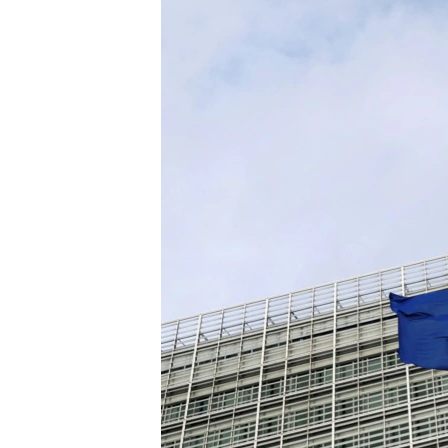
네
비
게
이
션
으
로
이
동
검
색
으
로
이
등