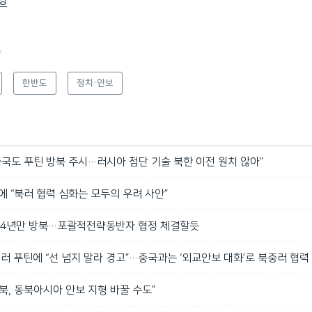
영
f
한반도
정치·안보
중국도 푸틴 방북 주시…러시아 첨단 기술 북한 이전 원치 않아”
에 “북러 협력 심화는 모두의 우려 사안”
일 24년만 방북…포괄적전략동반자 협정 체결할듯
 러 푸틴에 “선 넘지 말라 경고”…중국과는 ‘외교안보 대화’로 북중러 협력
북, 동북아시아 안보 지형 바꿀 수도”