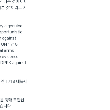
서 나온 것이 아니
른 것”이라고 지
by a genuine
pportunistic
n against
e UN 1718
gal arms
e evidence
e DPRK against
엔 1718 대북제
들을 향해 북한산
습니다.