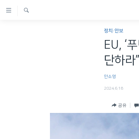
연
결
검
가
한반도
색
정치·안보
능
세계
EU, 
링
VOD
크
단하라
라디오
메
프로그램
인
안소영
콘
주파수 안내
2024.6.18
텐
츠
공유
로
이
동
메
인