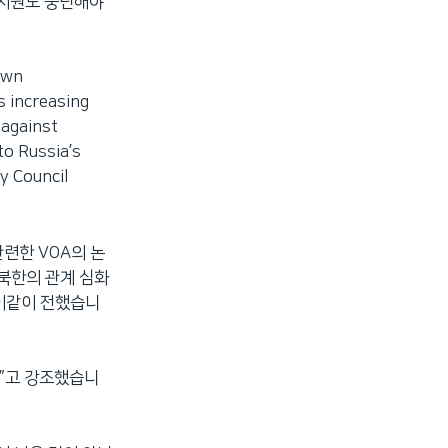
 지원도 중단해야
own
s increasing
 against
to Russia’s
y Council
련한 VOA의 논
 북한의 관계 심화
 이같이 전했습니
다”고 강조했습니