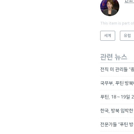
안소
This item is part o
세계
유럽
관련 뉴스
전직 미 관리들 “
국무부, 푸틴 방북
푸틴, 18∼19
한국, 방북 임박한
전문가들 “푸틴 방