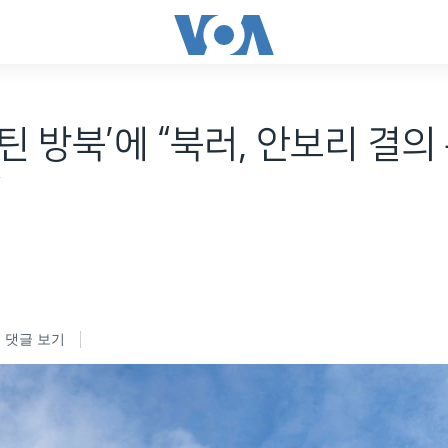
‘푸틴 방북’에 “북러, 안보리 결의
”
댓글 보기