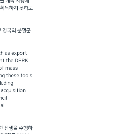
단을 계속 사용해
 획득하지 못하도
고 영국의 분쟁군
ch as export
vent the DPRK
 of mass
ng these tools
luding
 acquisition
ncil
al
한 전쟁을 수행하