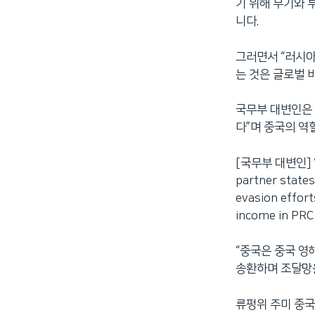
기 위해 무기와 
니다.
그러면서 “러시
는 것은 글로벌 
국무부 대변인은 
다”며 중국의 역
[국무부 대변인] “We 
partner states
evasion effort
income in PRC
“중국은 중국 영
송환하며 조달망을
류펑위 주미 중국