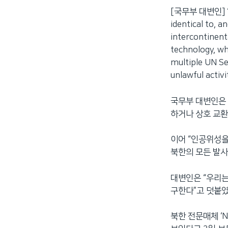
[국무부 대변인] “Spa
identical to, a
intercontinenta
technology, whi
multiple UN Se
unlawful activ
국무부 대변인은 
하거나 상호 교환
이어 “인공위성을
북한의 모든 발사
대변인은 “우리는
구한다”고 덧붙였
북한 전문매체 ‘