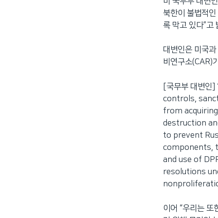
미 국무부 대변인
북한이 불법적인
록 막고 있다”고
대변인은 미국과 
비연구소(CAR)
[국무부 대변인] “The
controls, sanc
from acquiring
destruction an
to prevent Rus
components, to
and use of DPRK
resolutions un
nonproliferati
이어 “우리는 또