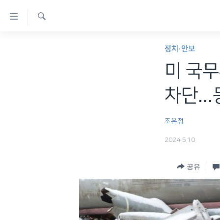
연
결
검
가
한반도
색
정치·안보
능
세계
미 국무
링
VOD
크
차단..
라디오
메
프로그램
인
조은정
콘
주파수 안내
2024.5.10
텐
츠
공유
로
이
동
메
인