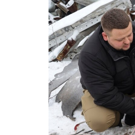
네
비
게
이
션
으
로
이
동
검
색
으
로
이
등