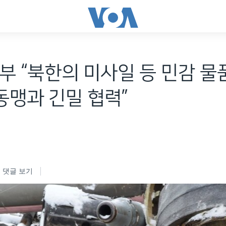
부 “북한의 미사일 등 민감 물
.동맹과 긴밀 협력”
댓글 보기