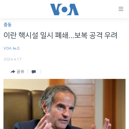
연
결
가
중동
한반도
능
이란 핵시설 일시 폐쇄...보복 공격 우려
세계
링
VOA 뉴스
VOD
크
2024.4.17
라디오
메
인
공유
프로그램
콘
FOLLOW US
주파수 안내
텐
츠
로
언어 선택
이
동
메
인