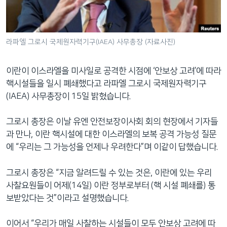
네
비
게
라파엘 그로시 국제원자력기구(IAEA) 사무총장 (자료사진)
이
션
이란이 이스라엘을 미사일로 공격한 시점에 ‘안보상 고려’에 따라
으
핵시설들을 일시 폐쇄했다고 라파엘 그로시 국제원자력기구
로
(IAEA) 사무총장이 15일 밝혔습니다.
이
동
그로시 총장은 이날 유엔 안전보장이사회 회의 현장에서 기자들
검
과 만나, 이란 핵시설에 대한 이스라엘의 보복 공격 가능성 질문
색
에 “우리는 그 가능성을 언제나 우려한다”며 이같이 답했습니다.
으
로
그로시 총장은 “지금 알려드릴 수 있는 것은, 이란에 있는 우리
이
사찰요원들이 어제(14일) 이란 정부로부터 (핵 시설 폐쇄를) 통
등
보받았다는 것”이라고 설명했습니다.
이어서 “우리가 매일 사찰하는 시설들이 모두 안보상 고려에 따