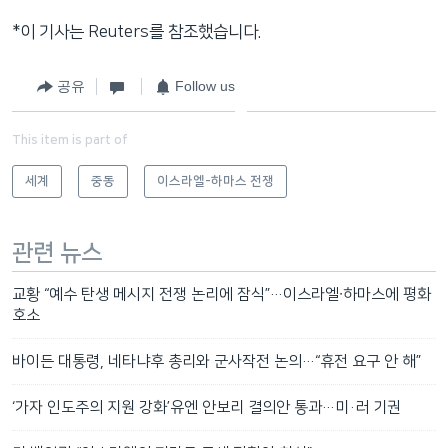
*이 기사는 Reuters를 참조했습니다.
공유
Follow us
This item is part of
세계
중동
이스라엘-하마스 전쟁
관련 뉴스
교황 “예수 탄생 메시지 전쟁 논리에 잠식”…이스라엘∙하마스에 평화
호소
바이든 대통령, 네타냐후 총리와 군사작전 논의…“휴전 요구 안 해”
‘가자 인도주의 지원 강화’유엔 안보리 결의안 통과…미·러 기권