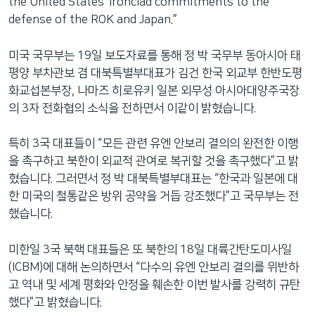
the United States’ ironclad commitments to the
defense of the ROK and Japan.”
미국 국무부는 19일 보도자료를 통해 정 박 국무부 동아시아 태
평양 부차관보 겸 대북특별부대표가 김건 한국 외교부 한반도평
화교섭본부장, 나마즈 히로유키 일본 외무성 아시아대양주국장
의 3자 전화협의 소식을 전하면서 이같이 밝혔습니다.
특히 3국 대표들이 “모든 관련 유엔 안보리 결의의 완전한 이행
을 촉구하고 북한이 외교적 관여로 복귀할 것을 촉구했다”고 밝
혔습니다. 그러면서 정 박 대북특별부대표는 “한국과 일본에 대
한 미국의 철통같은 방위 공약을 거듭 강조했다”고 국무부는 전
했습니다.
미한일 3국 북핵 대표들은 또 북한의 18일 대륙간탄도미사일
(ICBM)에 대해 논의하면서 “다수의 유엔 안보리 결의를 위반하
고 역내 및 세계 평화와 안정을 훼손한 이번 발사를 강력히 규탄
했다”고 밝혔습니다.