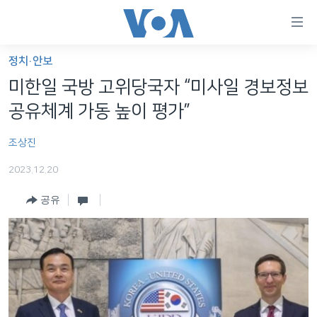
연
결
가
정치·안보
한반도
능
미한일 국방 고위당국자 “미사일 경보정보
세계
링
공유체계 가동 높이 평가”
VOD
크
조상진
라디오
메
인
2023.12.20
프로그램
콘
FOLLOW US
공유
주파수 안내
텐
츠
로
언어 선택
이
동
메
인