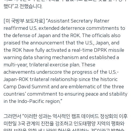
했다”고 전했습니다.
[미 국방부 보도자료] “Assistant Secretary Ratner
reaffirmed U.S. extended deterrence commitments to
the defense of Japan and the ROK. The officials also
praised the announcement that the U.S., Japan, and
the ROK have fully activated a real-time DPRK missile
warning data sharing mechanism and established a
multi-year, trilateral exercise plan. These
achievements underscore the progress of the U.S.-
Japan-ROK trilateral relationship since the historic
Camp David Summit and are emblematic of the three
countries' commitment to ensuring peace and stability
in the Indo-Pacific region.”
그러면서 “이러한 성과는 역사적인 캠프 데이비드 정상회의 이후
미한일 3국 관계의 진전을 강조하고 인도태평양 지역의 평화와
안정 보장을 위한 세 나라의 헌신을 상징하는 것”이라고 밝혔습