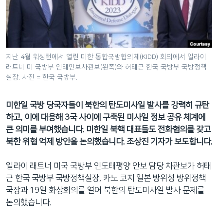
네
비
게
이
션
지난 4월 워싱턴에서 열린 미한 통합국방협의체(KIDD) 회의에서 일라이
래트너 미 국방부 인태안보차관보(왼쪽)와 허태근 한국 국방부 국방정책
으
실장. 사진 = 한국 국방부.
로
이
미한일 국방 당국자들이 북한의 탄도미사일 발사를 강력히 규탄
동
하고, 이에 대응해 3국 사이에 구축된 미사일 정보 공유 체계에
검
큰 의미를 부여했습니다. 미한일 북핵 대표들도 전화협의를 갖고
색
북한 위협 억제 방안을 논의했습니다. 조상진 기자가 보도합니다.
으
로
일라이 래트너 미국 국방부 인도태평양 안보 담당 차관보가 허태
이
근 한국 국방부 국방정책실장, 카노 코지 일본 방위성 방위정책
등
국장과 19일 화상회의를 열어 북한의 탄도미사일 발사 문제를
논의했습니다.