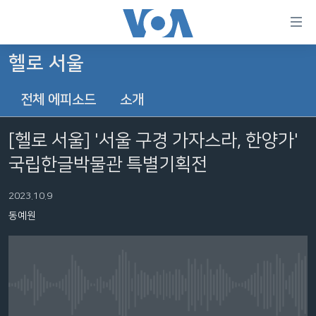
연
결
가
헬로 서울
한반도
능
전체 에피소드
소개
세계
링
VOD
크
[헬로 서울] '서울 구경 가자스라, 한양가'
라디오
메
국립한글박물관 특별기획전
인
프로그램
콘
FOLLOW US
2023.10.9
주파수 안내
텐
동예원
츠
로
언어 선택
이
동
메
No media source currently available
인