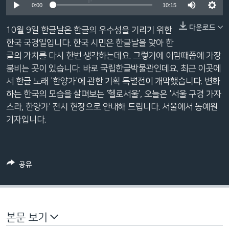
0:00
10:15
네
비
다운로드
10월 9일 한글날은 한글의 우수성을 기리기 위한
게
한국 국경일입니다. 한국 시민은 한글날을 맞아 한
이
글의 가치를 다시 한번 생각하는데요. 그렇기에 이맘때쯤에 가장
션
붐비는 곳이 있습니다. 바로 국립한글박물관인데요. 최근 이곳에
으
서 한글 노래 '한양가'에 관한 기획 특별전이 개막했습니다. 변화
로
하는 한국의 모습을 살펴보는 ‘헬로서울’, 오늘은 '서울 구경 가자
이
스라, 한양가' 전시 현장으로 안내해 드립니다. 서울에서 동예원
동
기자입니다.
검
색
으
로
공유
이
등
본문 보기