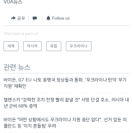
VOA뉴스
공유
Follow us
This item is part of
세계
아시아
유럽
우크라이나
관련 뉴스
바이든, G7·EU·나토 동맹국 정상들과 통화...'우크라이나 탄약·무기
지원' 재확인
젤렌스키 "강력한 조치 전쟁 빨리 끝낼 것" 서방 단결 호소...러시아 내
년 군비 68% 증액
바이든 "어떤 상황에서도 우크라이나 지원 중단 없다"...선거 앞둔 미·
폴란드 등 '지지 흔들림' 우려