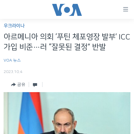
연
결
가
우크라이나
한반도
능
아르메니아 의회 ‘푸틴 체포영장 발부’ ICC
세계
링
가입 비준…러 “잘못된 결정” 반발
VOD
크
VOA 뉴스
라디오
메
인
2023.10.4
프로그램
콘
FOLLOW US
공유
주파수 안내
텐
츠
로
언어 선택
이
동
메
인