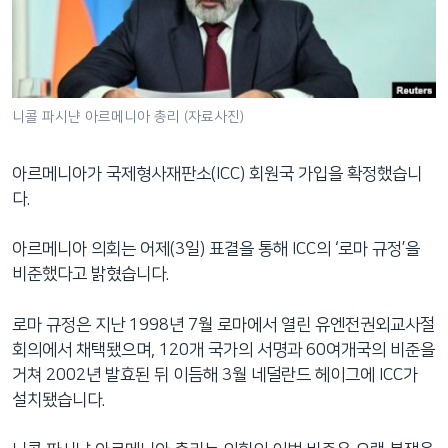
네
비
게
이
션
니콜 파시냔 아르메니아 총리 (자료사진)
으
로
아르메니아가 국제형사재판소(ICC) 회원국 가입을 확정했습니
이
다.
동
검
아르메니아 의회는 어제(3일) 표결을 통해 ICC의 ‘로마 규정’을
색
비준했다고 밝혔습니다.
으
로
로마 규정은 지난 1998년 7월 로마에서 열린 유엔전권외교사절
이
회의에서 채택됐으며, 120개 국가의 서명과 60여개국의 비준을
등
거쳐 2002년 발효된 뒤 이듬해 3월 네덜란드 헤이그에 ICC가
설치됐습니다.