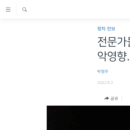
연
결
검
가
한반도
색
정치·안보
능
세계
전문가들
링
VOD
크
악영향.
라디오
메
프로그램
인
박형주
콘
주파수 안내
2022.8.3
텐
츠
공유
로
이
동
메
인