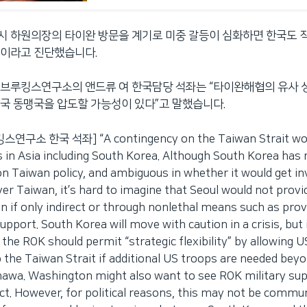
시 하원의장의 타이완 방문을 계기로 미중 갈등이 심화하면 한국도 
것이라고 진단했습니다.
 브루킹스연구소의 앤드류 여 한국담당 석좌는 “타이완해협의 유사 
국 동맹국을 압도할 가능성이 있다”고 말했습니다.
구소 한국 석좌] “A contingency on the Taiwan Strait woul
es in Asia including South Korea. Although South Korea has
on Taiwan policy, and ambiguous in whether it would get in
ver Taiwan, it’s hard to imagine that Seoul would not prov
n if only indirect or through nonlethal means such as prov
support. South Korea will move with caution in a crisis, but 
, the ROK should permit “strategic flexibility” by allowing
 the Taiwan Strait if additional US troops are needed beyo
awa. Washington might also want to see ROK military su
rect. However, for political reasons, this may not be commu