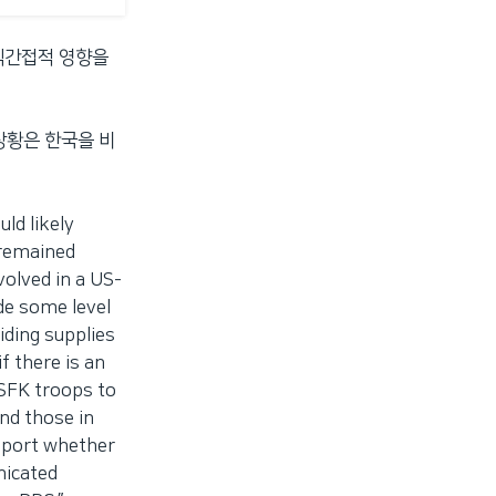
직간접적 영향을
상황은 한국을 비
d likely
 remained
volved in a US-
ide some level
iding supplies
if there is an
 USFK troops to
nd those in
pport whether
nicated