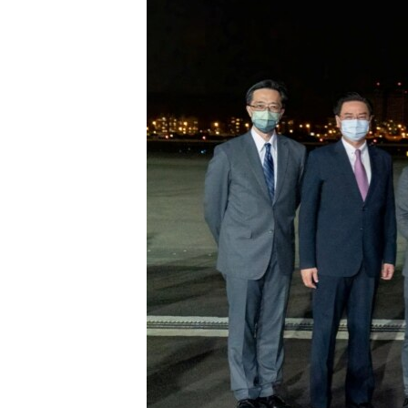
네
비
게
이
션
으
로
이
동
검
색
으
로
이
등