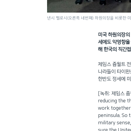
낸시 펠로시(오른쪽 네번째) 하원의장을 비롯한 미
미국 하원의장의 
세에도 악영향을 
해 한국의 직간접
제임스 쥼월트 전
나라들이 타이완을
한반도 정세에 미
[녹취: 제임스 쥼월
reducing the t
work together 
peninsula. So t
military sense
sure the United