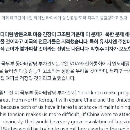
 의회 대표단이 2일 타이완 타이베이 쑹산공항 도착 직후 기념촬영하고 있다.
타이완 방문으로 미중 긴장이 고조된 가운데 이 문제가 북한 문제 해
줄 것이라고 미국의 전문가들은 지적했습니다. 특히 유사시엔 주한
적 관여가 불가피할 것이라는 전망도 나옵니다. 박형주 기자가 보도
 국무부 동아태담당 부차관보는 2일 VOA와 전화통화에서 인도태평
 둘러싼 미중 갈등이 고조되는 상황을 우려할 것이라며, 특히 한국은
칠 여파를 걱정할 것이라고 말했습니다.
트 전 미 국무부 동아태담당 부차관보] “In order to make progre
hreat from North Korea, it will require China and the Unite
because both of us have interests at stake in maintainin
his tension makes us more difficult....If China were to atta
, obviously, that would be a very grave escalation of tensio
 States would be trying to use military assets in the regio