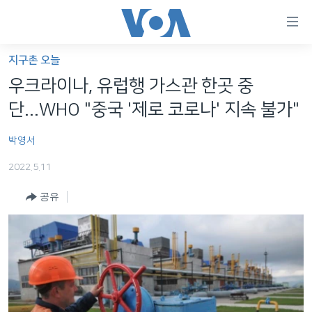
연
결
가
지구촌 오늘
한반도
능
우크라이나, 유럽행 가스관 한곳 중
세계
링
단...WHO "중국 '제로 코로나' 지속 불가"
VOD
크
박영서
라디오
메
인
2022.5.11
프로그램
콘
FOLLOW US
공유
주파수 안내
텐
츠
로
언어 선택
이
동
메
인