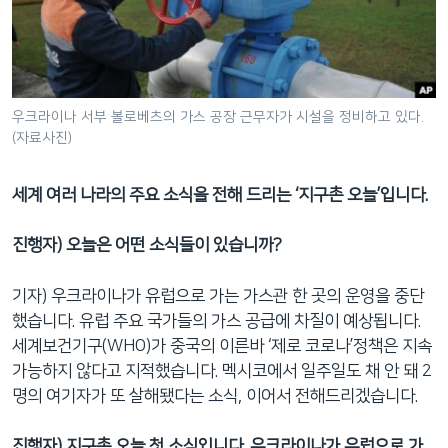
네
비
게
이
션
우크라이나 서부 볼로베츠의 가스 공장 근무자가 시설을 정비하고 있다.
(자료사진)
으
로
이
세계 여러 나라의 주요 소식을 전해 드리는 ‘지구촌 오늘’입니다.
동
검
진행자) 오늘은 어떤 소식들이 있습니까?
색
으
기자) 우크라이나가 유럽으로 가는 가스관 한 곳의 운영을 중단
로
했습니다. 유럽 주요 국가들의 가스 공급에 차질이 예상됩니다.
이
세계보건기구(WHO)가 중국의 이른바 ‘제로 코로나’정책은 지속
등
가능하지 않다고 지적했습니다. 멕시코에서 일주일도 채 안 돼 2
명의 여기자가 또 살해됐다는 소식, 이어서 전해드리겠습니다.
진행자) 지구촌 오늘 첫 소식입니다. 우크라이나가 유럽으로 가