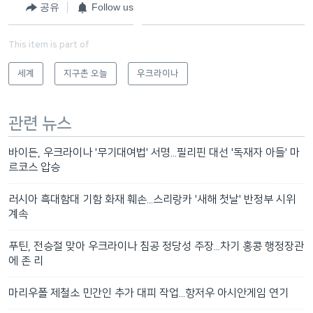
공유
Follow us
This item is part of
세계
지구촌 오늘
우크라이나
관련 뉴스
바이든, 우크라이나 '무기대여법' 서명...필리핀 대선 '독재자 아들' 마
르코스 압승
러시아 흑대함대 기함 화재 훼손...스리랑카 '새해 첫날' 반정부 시위
계속
푸틴, 전승절 맞아 우크라이나 침공 정당성 주장...차기 홍콩 행정장관
에 존 리
마리우폴 제철소 민간인 추가 대피 작업...항저우 아시안게임 연기