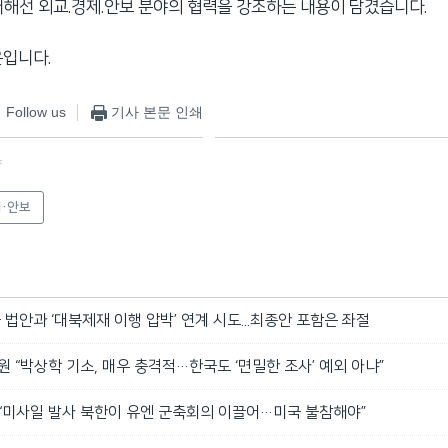
대해선 외교.경제.안보 분야의 협력을 강조하는 내용이 담겼습니다.
은입니다.
Follow us
기사 본문 인쇄
f
·안보
국 법안과 ‘대북제재 이행 압박’ 연계 시도...최종안 포함은 좌절
원 “박상학 기소, 매우 충격적…한국도 ‘면밀한 조사’ 예외 아냐”
 “미사일 발사 북한이 유엔 군축회의 이끌어…미국 불참해야”