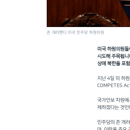
존 개러멘디 미국 민주당 하원의원.
미국 하원의원들이
시도해 주목됩니다
상에 북한을 포함
지난 4일 미 하원
COMPETES A
국가안보 차원에서
제하겠다는 것인데
민주당의 존 개러
아, 이란을 주요