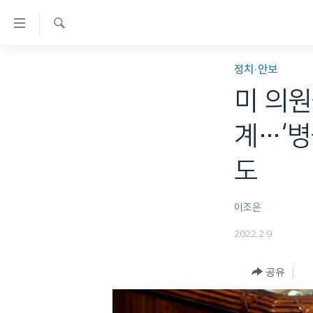
연
결
검
가
한반도
색
정치·안보
능
세계
미 의원
링
VOD
크
계…‘병
라디오
메
도
프로그램
인
콘
주파수 안내
텐
이조은
츠
2022.2.9
로
이
공유
동
메
인