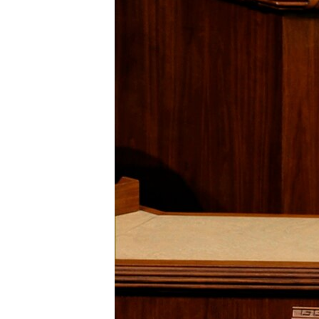
네
비
게
이
션
으
로
이
동
검
색
으
로
이
등