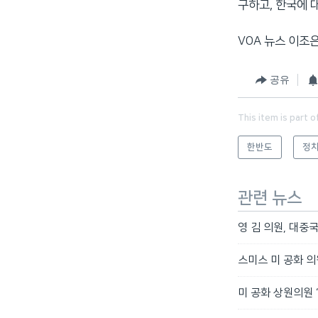
구하고, 한국에 
VOA 뉴스 이조
공유
This item is part o
한반도
정치
관련 뉴스
영 김 의원, 대중
스미스 미 공화 의
미 공화 상원의원