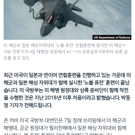
네
비
게
이
션
으
미 해군과 일본 해상자위대의 ‘노블 퓨전’ 연합훈련에 참가한 미 해군 F-
로
35B 전투기가 4일 태평양 상공에서 KC-135 공중급유기로부터 공중 급
이
유를 받고 있다.
동
검
최근 미국이 일본과 연이어 연합훈련을 진행하고 있는 가운데 미
색
해군과 일본 해상 자위대가 함께 실시한 ‘노블 퓨전’ 훈련이 끝났
으
습니다. 미 국방부는 미 해병 원정대와 상륙 준비단이 함께 작전
로
을 수행한 것은 지난 2018년 이후 처음이라고 밝혔습니다. 박동
이
정 기자가 전해드립니다.
등
존 커비 미국 국방부 대변인은 7일 정례 브리핑에서 미 해군과
해병대, 공군 원정대가 필리핀해에서 일본 해상 자위대와 함께