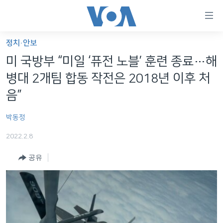
연
결
가
정치·안보
한반도
능
미 국방부 “미일 ‘퓨전 노블’ 훈련 종료…해
세계
링
병대 2개팀 합동 작전은 2018년 이후 처
VOD
크
음”
라디오
메
박동정
인
프로그램
콘
FOLLOW US
2022.2.8
주파수 안내
텐
츠
공유
로
언어 선택
이
동
메
인