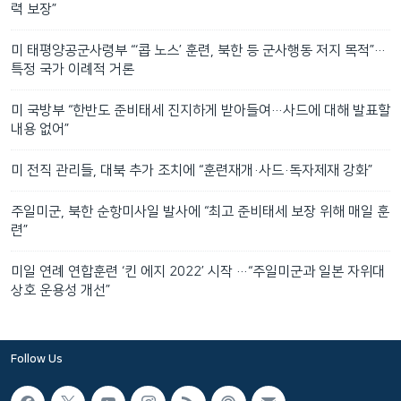
력 보장”
미 태평양공군사령부 “‘콥 노스’ 훈련, 북한 등 군사행동 저지 목적”…
특정 국가 이례적 거론
미 국방부 “한반도 준비태세 진지하게 받아들여…사드에 대해 발표할
내용 없어”
미 전직 관리들, 대북 추가 조치에 “훈련재개·사드·독자제재 강화”
주일미군, 북한 순항미사일 발사에 “최고 준비태세 보장 위해 매일 훈
련”
미일 연례 연합훈련 ‘킨 에지 2022’ 시작 …“주일미군과 일본 자위대
상호 운용성 개선”
Follow Us