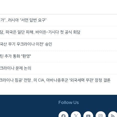
가”...러시아 “서면 답변 요구”
담, 파국은 일단 피해...바이든-기시다 첫 공식 회담
'미국산 무기 우크라이나 이전' 승인
틴 추가 통화 "환영"
우크라이나 문제 논의
라이나 침공' 전망...미 CIA, 아바나증후군 '외국세력 무관' 잠정 결론
Follow Us