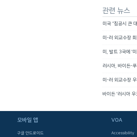
관련 뉴스
미국 “침공시 큰 대
미-러 외교수장 회
미, 발트 3국에 
러시아, 바이든-푸
미-러 외교수장 
바이든 '러시아 우크
FOLLOW US
모바일 앱
VOA
구글 안드로이드
Accessibility