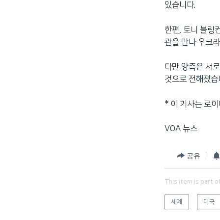
있습니다.
한편, 토니 블링
관을 만나 우크
다만 양측은 서로
것으로 전해졌습
* 이 기사는 로
VOA 뉴스
공유
This item is part o
세계
미국