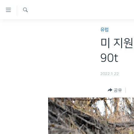
연
결
검
가
한반도
색
유럽
능
세계
미 지원
링
VOD
크
90t
라디오
메
프로그램
인
2022.1.22
콘
주파수 안내
텐
공유
츠
로
이
동
메
인