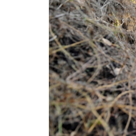
네
비
게
이
션
으
로
이
동
검
색
으
로
이
등