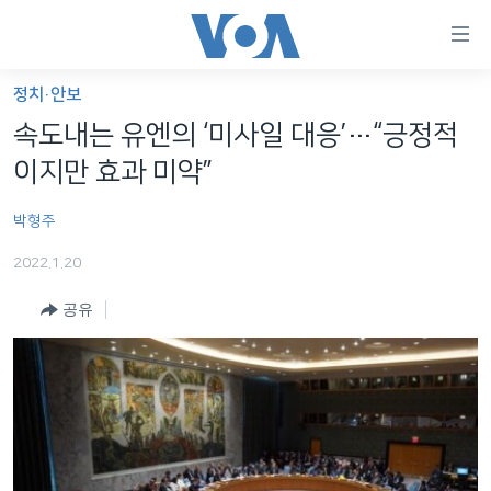
연
결
가
정치·안보
한반도
능
속도내는 유엔의 ‘미사일 대응’…“긍정적
세계
링
이지만 효과 미약”
VOD
크
박형주
라디오
메
인
2022.1.20
프로그램
콘
FOLLOW US
공유
주파수 안내
텐
츠
로
언어 선택
이
동
메
인