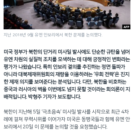
네
비
게
이
션
지난 2018년 9월 유엔 안보리에서 북한 문제를 논의했다.
으
로
미국 정부가 북한의 단거리 미사일 발사에도 단순한 규탄을 넘어
이
유엔 차원의 실질적 조치를 모색하는 데 대해 긍정적인 변화라는
동
평가가 나왔습니다. 특히 안보리 결의를 추진하는 정면 돌파가
검
아니라 대북제재위원회의 재량을 이용하려는 ‘우회 전략’은 진지
색
한 제재 의지를 보여준다는 분석입니다. 다만, 북한을 비호하는
으
중국과 러시아의 벽을 이번에도 넘지 못할 것이라는 회의론이 지
로
배적입니다. 박형주 기자가 보도합니다.
이
등
북한이 지난해 5일 ‘극초음속’ 미사일 발사를 시작으로 최근 4차
례에 걸쳐 무력시위를 이어가자 미국은 동맹국들과 함께 유엔 안
보리에서 20일 이 문제를 논의할 것을 요청했습니다.