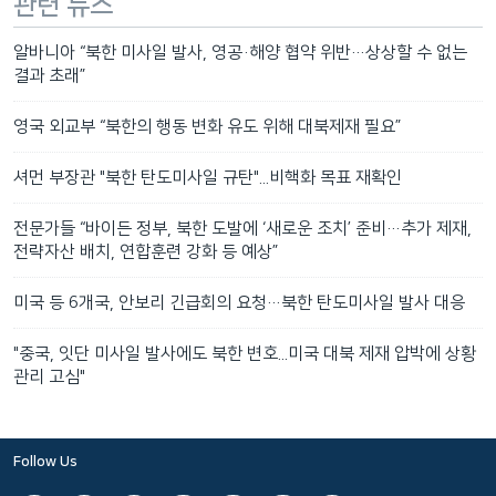
관련 뉴스
알바니아 “북한 미사일 발사, 영공·해양 협약 위반…상상할 수 없는
결과 초래”
영국 외교부 “북한의 행동 변화 유도 위해 대북제재 필요”
셔먼 부장관 "북한 탄도미사일 규탄"...비핵화 목표 재확인
전문가들 “바이든 정부, 북한 도발에 ‘새로운 조치’ 준비…추가 제재,
전략자산 배치, 연합훈련 강화 등 예상”
미국 등 6개국, 안보리 긴급회의 요청…북한 탄도미사일 발사 대응
"중국, 잇단 미사일 발사에도 북한 변호...미국 대북 제재 압박에 상황
관리 고심"
Follow Us