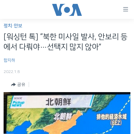
연
결
가
정치·안보
한반도
능
[워싱턴 톡] “북한 미사일 발사, 안보리 등
세계
링
에서 다뤄야…선택지 많지 않아”
VOD
크
함지하
라디오
메
인
2022.1.8
프로그램
콘
FOLLOW US
공유
주파수 안내
텐
츠
로
언어 선택
이
동
메
인