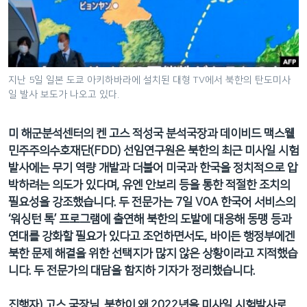
네
비
게
이
션
지난 5일 일본 도쿄 아키하바라에 설치된 대형 TV에서 북한의 탄도미사
일 발사 보도가 나오고 있다.
으
로
이
미 해군분석센터의 켄 고스 적성국 분석국장과 데이비드 맥스웰
동
민주주의수호재단(FDD) 선임연구원은 북한의 최근 미사일 시험
검
발사에는 무기 역량 개발과 더불어 미국과 한국을 정치적으로 압
색
박하려는 의도가 있다며, 유엔 안보리 등을 통한 적절한 조치의
으
필요성을 강조했습니다. 두 전문가는 7일 VOA 한국어 서비스의
로
‘워싱턴 톡’ 프로그램에 출연해 북한의 도발에 대응해 동맹 등과
이
연대를 강화할 필요가 있다고 조언하면서도, 바이든 행정부에겐
등
북한 문제 해결을 위한 선택지가 많지 않은 상황이라고 지적했습
니다. 두 전문가의 대담을 함지하 기자가 정리했습니다.
진행자) 고스 국장님. 북한이 왜 2022년을 미사일 시험발사로