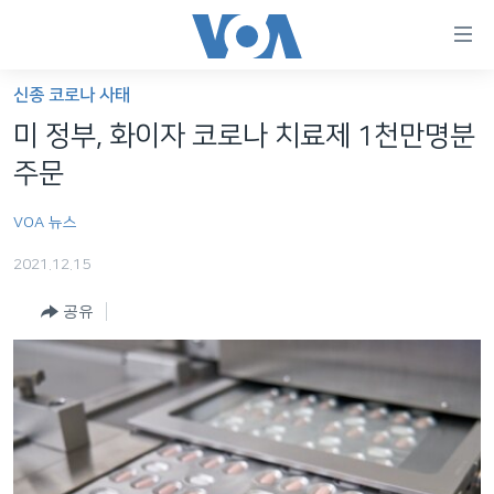
연
결
가
신종 코로나 사태
한반도
능
미 정부, 화이자 코로나 치료제 1천만명분
세계
링
주문
VOD
크
VOA 뉴스
라디오
메
인
2021.12.15
프로그램
콘
FOLLOW US
공유
주파수 안내
텐
츠
로
언어 선택
이
동
메
인