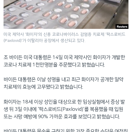
네
비
게
이
션
미국 제약사 '화이자'의 신종 코로나바이러스 감염증 치료제 '팍스로비드
(Paxlovid)'가 이탈리아 공장에서 생산되고 있다.
으
로
이
조 바이든 미국 대통령은 14일 미국 제약사인 화이자가 개발한
동
코로나 치료제 1천만명분을 주문했다고 밝혔습니다.
검
색
바이든 대통령은 이날 성명을 내고 최근 화이자가 공개한 알약
으
치료제의 효능에 고무됐다고 밝혔습니다.
로
이
화이자는 18세 이상 성인을 대상으로 한 임상실험에서 증상 발
등
생 뒤 3일 이내에 '팍스로비드(Paxlovid)'를 복용했을 때 입원
또는 사망 예방에 90% 가까운 효과를 보였다고 밝혔습니다.
바이든 대통령은 목숨을 구하기 위한 가장 중요한 수단은 여전히