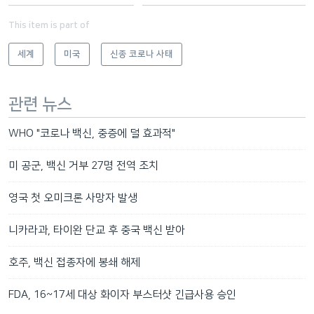
This item is part of
세계
미국
신종 코로나 사태
관련 뉴스
WHO "코로나 백신, 중증에 덜 효과적"
미 공군, 백신 거부 27명 전역 조치
영국 첫 오미크론 사망자 발생
니카라과, 타이완 단교 후 중국 백신 받아
호주, 백신 접종자에 봉쇄 해제
FDA, 16~17세 대상 화이자 부스터샷 긴급사용 승인