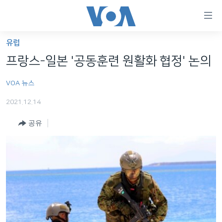
연
결
가
유럽
한반도
능
프랑스-일본 '공동훈련 원활화 협정' 논의
세계
링
VOA 뉴스
VOD
크
2021.12.14
라디오
메
인
공유
프로그램
콘
FOLLOW US
주파수 안내
텐
츠
로
언어 선택
이
동
메
인