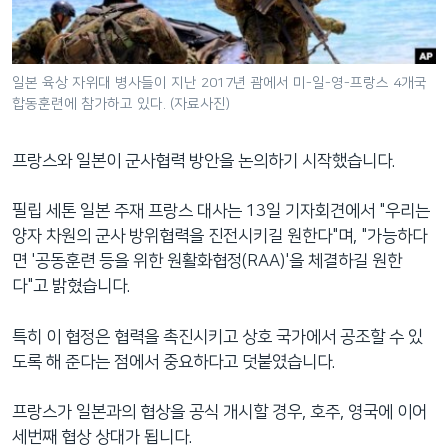
네
비
게
일본 육상 자위대 병사들이 지난 2017년 괌에서 미-일-영-프랑스 4개국
이
합동훈련에 참가하고 있다. (자료사진)
션
으
프랑스와 일본이 군사협력 방안을 논의하기 시작했습니다.
로
이
필립 세톤 일본 주재 프랑스 대사는 13일 기자회견에서 "우리는
동
양자 차원의 군사 방위협력을 진전시키길 원한다"며, "가능하다
검
면 '공동훈련 등을 위한 원활화협정(RAA)'을 체결하길 원한
색
다"고 밝혔습니다.
으
로
특히 이 협정은 협력을 촉진시키고 상호 국가에서 공조할 수 있
이
도록 해 준다는 점에서 중요하다고 덧붙였습니다.
등
프랑스가 일본과의 협상을 공식 개시할 경우, 호주, 영국에 이어
세번째 협상 상대가 됩니다.