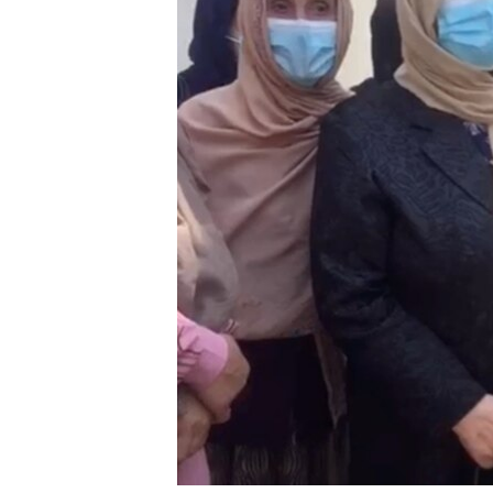
네
비
게
이
션
으
로
이
동
검
색
으
로
이
등