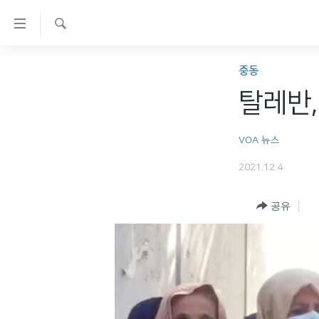
연
결
검
가
한반도
색
중동
능
세계
탈레반,
링
VOD
크
VOA 뉴스
라디오
메
2021.12.4
프로그램
인
콘
주파수 안내
공유
텐
츠
로
이
동
메
인