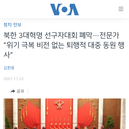
연
결
가
정치·안보
한반도
능
북한 3대혁명 선구자대회 폐막…전문가
세계
링
"위기 극복 비전 없는 퇴행적 대중 동원 행
VOD
크
사"
라디오
메
김환용
인
프로그램
콘
FOLLOW US
2021.11.22
주파수 안내
텐
츠
공유
로
언어 선택
이
동
메
인