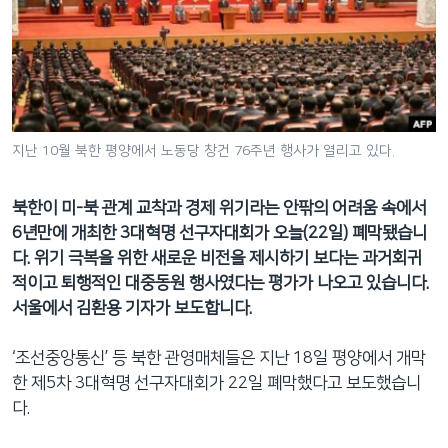
네
비
게
이
션
으
지난 10월 북한 평양에서 노동당 창건 76주년 행사가 열리고 있다.
로
이
북한이 미-북 관계 교착과 경제 위기라는 안팎의 어려움 속에서
동
6년만에 개최한 3대혁명 선구자대회가 오늘(22일) 폐막됐습니
검
다. 위기 극복을 위한 새로운 비전을 제시하기 보다는 과거회귀
색
적이고 퇴행적인 대중동원 행사였다는 평가가 나오고 있습니다.
으
서울에서 김환용 기자가 보도합니다.
로
이
‘조선중앙통신’ 등 북한 관영매체들은 지난 18일 평양에서 개막
등
한 제5차 3대혁명 선구자대회가 22일 폐막했다고 보도했습니
다.