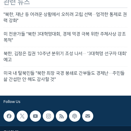
관련 뉴스
"북한, 재난 등 어려운 상황에서 오히려 고립 선택…엄격한 통제로 권
력 강화"
미 전문가들 "북한 3대혁명대회, 경제 역경 극복 위한 주체사상 강조
목적"
북한, 김정은 집권 10주년 분위기 조성 나서… '3대혁명 선구자 대회'
예고
미국 내 탈북민들 "북한 최장 국경 봉쇄로 간부들도 경제난…주민들
삶 간섭만 안 해도 감사할 것"
Follow Us