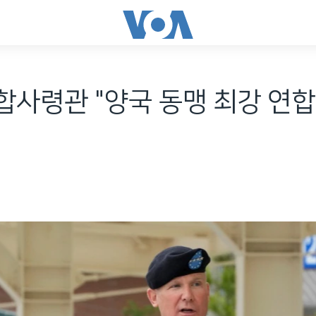
사령관 "양국 동맹 최강 연합