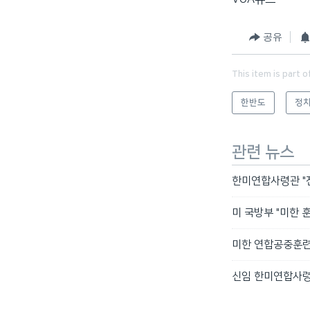
공유
This item is part o
한반도
정치
관련 뉴스
한미연합사령관 "전
미 국방부 "미한 
미한 연합공중훈련 
신임 한미연합사령관