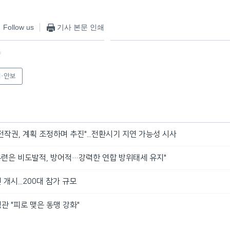
Follow us
기사 본문 인쇄
f
·안보
작권, 계획 조정하며 추진"...전환시기 지연 가능성 시사
훈련은 비도발적, 방어적…강력한 연합 방위태세 유지"
개시...200대 참가 규모
 "피로 맺은 동맹 강화"