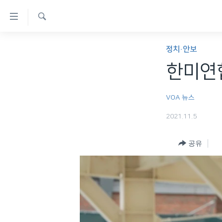
연
결
검
가
한반도
색
정치·안보
능
세계
한미연합
링
VOD
크
VOA 뉴스
라디오
메
2021.11.5
프로그램
인
콘
주파수 안내
공유
텐
츠
로
이
동
메
인