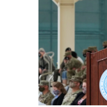
네
비
게
이
션
으
로
이
동
검
색
으
로
이
등