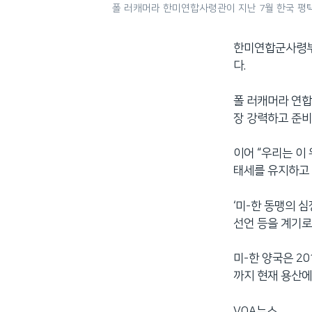
폴 러캐머라 한미연합사령관이 지난 7월 한국 평택
한미연합군사령부가
다.
폴 러캐머라 연
장 강력하고 준비
이어 “우리는 이
태세를 유지하고 
‘미-한 동맹의 
선언 등을 계기로
미-한 양국은 2
까지 현재 용산에
VOA뉴스