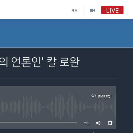
LIVE
의 언론인' 칼 로완
EMBED
able
7:19