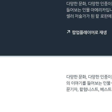
다양한 문화, 다양한 인종이
네
들어보는 인물 아메리카입니
비
셀러 저술가가 된 칼 로완에
게
이
션
팝업플레이어로 재생
으
로
이
동
검
색
으
다양한 문화, 다양한 인종이
로
의 이야기를 들어보는 인물
이
문기자, 칼럼니스트, 베스트
등