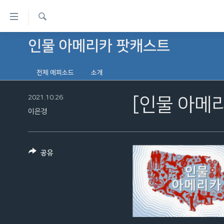
연
결
검
가
인물 아메리카 팟캐스트
한반도
색
능
세계
링
전체 에피소드
소개
VOD
크
2021.10.26
[인물 아메리
라디오
메
이은경
프로그램
인
콘
주파수 안내
텐
공유
츠
로
이
동
메
인