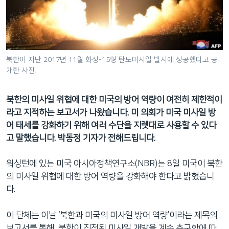
네
비
게
이
션
북한이 지난 2017년 11월 화성-15형 탄도미사일 발사에 성공했다고 공
개한 사진.
으
로
이
북한의 미사일 위협에 대한 미국의 방어 역량이 여전히 제한적이
동
라고 지적하는 보고서가 나왔습니다. 미 의회가 미국 미사일 방
검
어 태세를 강화하기 위해 여러 수단을 지렛대로 사용할 수 있다
색
고 말했습니다. 박동정 기자가 전해드립니다.
으
로
워싱턴에 있는 미국 아시아정책연구소(NBR)는 8일 미국이 북한
이
의 미사일 위협에 대한 방어 역량을 강화해야 한다고 밝혔습니
등
다.
이 단체는 이날 ‘북한과 미국의 미사일 방어 역량’이라는 제목의
보고서를 통해, 북한이 진전된 미사일 개발을 계속 추구함에 따