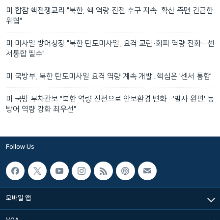
미 합참 핵전쟁교리 "북한, 핵 역량 진전 추구 지속...확산 측면 긴급한
위협"
미 미사일 방어청장 "북한 탄도미사일, 요격 교란·회피 역량 진화…센
서통합 필수"
미 국방부, 북한 탄도미사일 요격 역량 계속 개발...핵심은 '센서 통합'
미 국방 부차관보 "북한 역량 진전으로 안보환경 변화…'발사 왼편' 등
방어 역량 강화 최우선"
Follow Us
모바일 앱