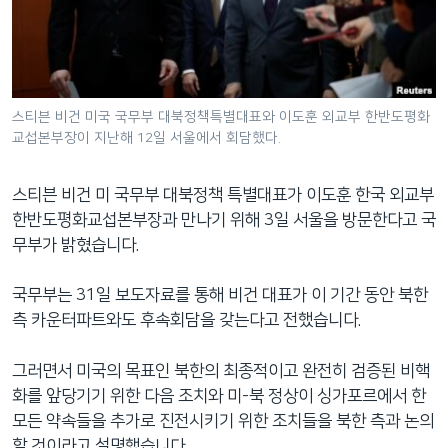
네
비
게
이
션
스티븐 비건 미국 국무부 대북정책특별대표와 이도훈 외교부 한반도평화
교섭본부장이 지난해 12일 서울에서 회담했다.
으
로
이
스티븐 비건 미 국무부 대북정책 특별대표가 이도훈 한국 외교부
동
한반도평화교섭본부장과 만나기 위해 3일 서울을 방문한다고 국
검
무부가 밝혔습니다.
색
으
국무부는 31일 보도자료를 통해 비건 대표가 이 기간 동안 북한
로
측 카운터파트와도 후속회담을 갖는다고 전했습니다.
이
등
그러면서 미국의 목표인 북한의 최종적이고 완전히 검증된 비핵
화를 앞당기기 위한 다음 조치와 미-북 정상이 싱가포르에서 한
모든 약속들을 추가로 진전시키기 위한 조치들을 북한 측과 논의
할 것이라고 설명했습니다.