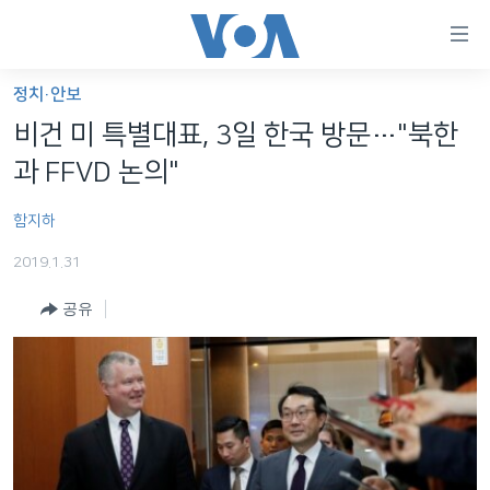
연
결
가
정치·안보
한반도
능
비건 미 특별대표, 3일 한국 방문…"북한
세계
링
과 FFVD 논의"
VOD
크
함지하
라디오
메
인
2019.1.31
프로그램
콘
FOLLOW US
공유
주파수 안내
텐
츠
로
언어 선택
이
동
메
인