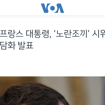
프랑스 대통령, '노란조끼' 시
 담화 발표