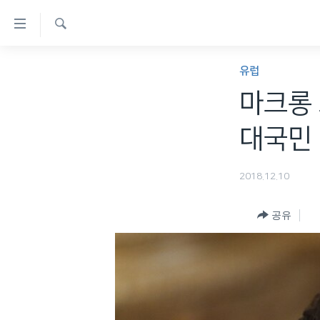
연
결
검
가
한반도
색
유럽
능
세계
마크롱 
링
VOD
크
대국민
라디오
메
프로그램
인
2018.12.10
콘
주파수 안내
텐
공유
츠
로
이
동
메
인