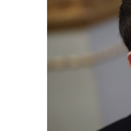
네
비
게
이
션
으
로
이
동
검
색
으
로
이
등