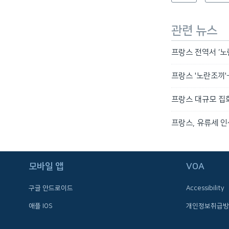
관련 뉴스
프랑스 전역서 ‘노란
프랑스 '노란조끼'
프랑스 대규모 집회
프랑스, 유류세 인
FOLLOW US
모바일 앱
VOA
구글 안드로이드
Accessibility
애플 IOS
개인정보취급방
언어 선택