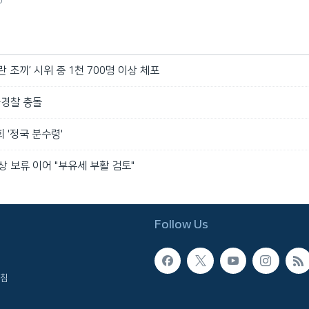
 조끼’ 시위 중 1천 700명 이상 체포
-경찰 충돌
 '정국 분수령'
상 보류 이어 "부유세 부활 검토"
Follow Us
침