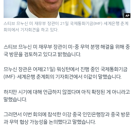
네
비
게
스티브 므누신 미 재무부 장관이 21일 국제통화기금(IMF)·세계은행 춘계
이
회의에서 기자회견을 하고 있다.
션
으
스티브 므누신 미 재무부 장관이 미-중 무역 분쟁 해결을 위해 중
로
국 방문을 검토하고 있다고 밝혔습니다.
이
동
므누신 장관은 어제(21일) 워싱턴에서 진행 중인 국제통화기금
검
(IMF)·세계은행 춘계회의 기자회견에서 이같이 말했습니다.
색
으
하지만 시기에 대해 언급하지 않겠다며 아직 확정된 게 아니라고
로
말했습니다.
이
등
그러면서 이번 회의에 참석한 이강 중국 인민은행장과 중국 방문
과 무역 협상 가능성을 논의했다고 말했습니다.