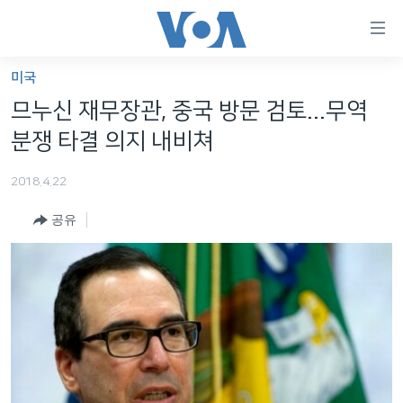
연
결
가
미국
한반도
능
므누신 재무장관, 중국 방문 검토...무역
세계
링
분쟁 타결 의지 내비쳐
VOD
크
2018.4.22
라디오
메
인
공유
프로그램
콘
FOLLOW US
주파수 안내
텐
츠
로
언어 선택
이
동
메
인