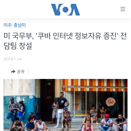
연
결
가
미주·중남미
한반도
능
미 국무부, '쿠바 인터넷 정보자유 증진' 전
세계
링
담팀 창설
VOD
크
2018.1.24
라디오
메
인
공유
프로그램
콘
FOLLOW US
주파수 안내
텐
츠
로
언어 선택
이
동
메
인