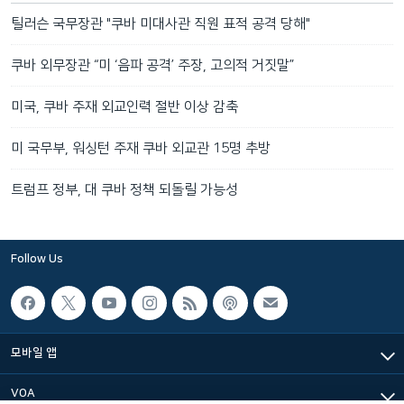
틸러슨 국무장관 "쿠바 미대사관 직원 표적 공격 당해"
쿠바 외무장관 “미 ‘음파 공격’ 주장, 고의적 거짓말”
미국, 쿠바 주재 외교인력 절반 이상 감축
미 국무부, 워싱턴 주재 쿠바 외교관 15명 추방
트럼프 정부, 대 쿠바 정책 되돌릴 가능성
Follow Us
모바일 앱
VOA