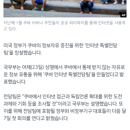
네
비
게
지난해 1월 쿠바 아바나 주민들이 공공 와이파이를 통해 인터넷을 사용하
이
고 있다.
션
으
미국 정부가 쿠바의 정보자유 증진을 위한 '인터넷 특별전담
로
팀'을 창설했습니다.
이
동
국무부는 어제(23일) 성명에서 쿠바에서 통제 받지 않는 자유로
검
운 정보 유통을 위해 '쿠바 인터넷 특별전담팀'을 만들었다고 발
색
표했습니다.
으
로
전담팀은 "쿠바에서 인터넷 접근과 독립언론 확대를 위한 도전
이
과제와 기회 등을 조사할 것"이라고 국무부는 설명했습니다. 또
등
이를 위해 전담팀에 포함될 정부와 비정부기구 대표들이 다음 달
7일 첫 회의를 연다고 밝혔습니다.