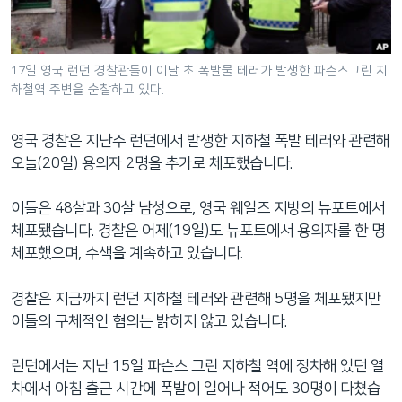
네
비
게
17일 영국 런던 경찰관들이 이달 초 폭발물 테러가 발생한 파슨스그린 지
이
하철역 주변을 순찰하고 있다.
션
으
영국 경찰은 지난주 런던에서 발생한 지하철 폭발 테러와 관련해
로
오늘(20일) 용의자 2명을 추가로 체포했습니다.
이
동
이들은 48살과 30살 남성으로, 영국 웨일즈 지방의 뉴포트에서
검
체포됐습니다. 경찰은 어제(19일)도 뉴포트에서 용의자를 한 명
색
체포했으며, 수색을 계속하고 있습니다.
으
로
경찰은 지금까지 런던 지하철 테러와 관련해 5명을 체포됐지만
이
이들의 구체적인 혐의는 밝히지 않고 있습니다.
등
런던에서는 지난 15일 파슨스 그린 지하철 역에 정차해 있던 열
차에서 아침 출근 시간에 폭발이 일어나 적어도 30명이 다쳤습