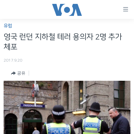
연
결
가
유럽
한반도
능
영국 런던 지하철 테러 용의자 2명 추가
세계
링
체포
VOD
크
2017.9.20
라디오
메
인
공유
프로그램
콘
FOLLOW US
주파수 안내
텐
츠
로
언어 선택
이
동
메
인