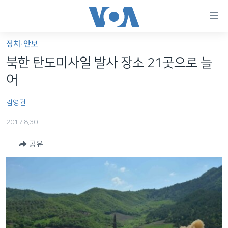
연
결
가
정치·안보
한반도
능
북한 탄도미사일 발사 장소 21곳으로 늘
세계
링
어
VOD
크
김영권
라디오
메
인
2017.8.30
프로그램
콘
FOLLOW US
공유
주파수 안내
텐
츠
로
언어 선택
이
동
메
인