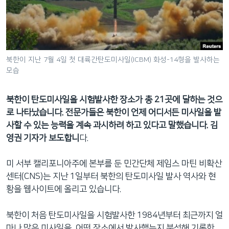
네
비
게
이
션
북한이 지난 7월 4일 첫 대륙간탄도미사일(ICBM) 화성-14형을 발사하는
모습
으
로
이
북한이 탄도미사일을 시험발사한 장소가 총 21곳에 달하는 것으
동
로 나타났습니다. 전문가들은 북한이 언제 어디서든 미사일을 발
검
사할 수 있는 능력을 계속 과시하려 하고 있다고 말했습니다. 김
색
영권 기자가 보도합니
다.
으
로
미 서부 캘리포니아주에 본부를 둔 민간단체 제임스 마틴 비확산
이
센터(CNS)는 지난 1일부터 북한의 탄도미사일 발사 역사와 현
등
황을 웹사이트에 올리고 있습니다.
북한이 처음 탄도미사일을 시험발사한 1984년부터 최근까지 얼
마나 많은 미사일을, 어떤 장소에서 발사했는지 분석해 기록한