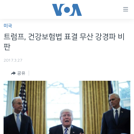
연
결
가
미국
한반도
능
트럼프, 건강보험법 표결 무산 강경파 비
세계
링
판
VOD
크
2017.3.27
라디오
메
인
공유
프로그램
콘
FOLLOW US
주파수 안내
텐
츠
로
언어 선택
이
동
메
인