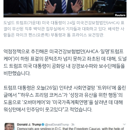
네
비
게
도널드 트럼프(가운데) 미국 대통령이 24일 미국건강보험법안(AHCA) 표
이
결이 무산된 직후 백악관 집무실에서 기자들과 대화하고 있다. 배석한 사
션
람들은 마이크 펜스(오른쪽) 부통령과 톰 프라이스 보건장관.
으
로
역점정책으로 추진해온 미국건강보험법안(AHCA·일명'트럼프
이
케어')이 하원 표결의 문턱조차 넘지 못하고 좌초된 데 대해, 도널
동
드 트럼프 미국 대통령이 공화당 내 강경보수파와 보수단체들을
검
비판했습니다.
색
으
트럼프 대통령은 오늘(26일) 인터넷 사회연결망 '트위터'에 올린
로
글에서 "'하우스 프리덤 코커스'가 '성장과 유산을 위한 행동'의
이
도움으로 '오바마케어'와 '미국가족계획연맹'을 살려낸 데 대해
등
워싱턴에서 민주당이 웃고있다"고 적었습니다.