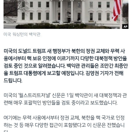
네
비
게
이
션
미국 워싱턴의 백악관.
으
로
미국의 도널드 트럼프 새 행정부가 북한의 정권 교체와 무력 사
이
용에서부터 핵 보유 인정에 이르기까지 다양한 대북정책 방안을
동
검토 중인 것으로 알려졌습니다. 백악관 관리들은 조만간 최종안
검
을 트럼프 대통령에게 보고할 예정입니다. 김영권 기자가 전해
색
드립니다.
으
로
미국의 ‘월스트리트저널’ 신문은 1일 백악관이 새 대북정책과 관
이
련해 매우 포괄적인 방안들을 검토 중이라고 보도했습니다.
등
여기에는 무력 사용에서부터 정권 교체, 북한을 핵 국가로 인정
하는 것 등 매우 다양한 접근이 포함됐다고 이 신문은 전했습니