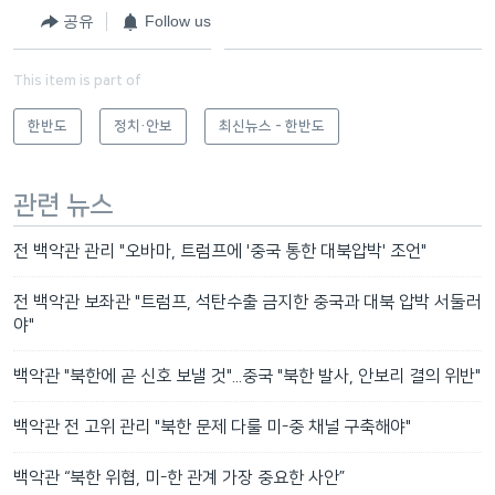
공유
Follow us
This item is part of
한반도
정치·안보
최신뉴스 - 한반도
관련 뉴스
전 백악관 관리 "오바마, 트럼프에 '중국 통한 대북압박' 조언"
전 백악관 보좌관 "트럼프, 석탄수출 금지한 중국과 대북 압박 서둘러
야"
백악관 "북한에 곧 신호 보낼 것"...중국 "북한 발사, 안보리 결의 위반"
백악관 전 고위 관리 "북한 문제 다룰 미-중 채널 구축해야"
백악관 “북한 위협, 미-한 관계 가장 중요한 사안”