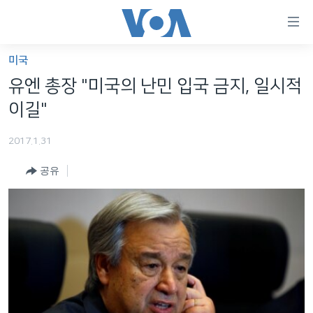
연
결
가
미국
한반도
능
유엔 총장 "미국의 난민 입국 금지, 일시적
세계
링
이길"
VOD
크
2017.1.31
라디오
메
인
공유
프로그램
콘
FOLLOW US
주파수 안내
텐
츠
로
언어 선택
이
동
메
인