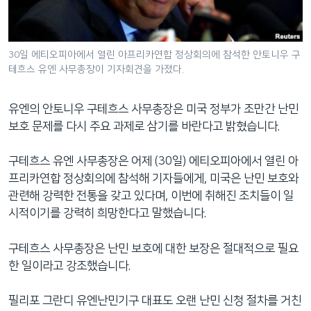
네
비
게
30일 에티오피아에서 열린 아프리카연합 정상회의에 참석한 안토니우 구
이
테흐스 유엔 사무총장이 기자회견을 가졌다.
션
으
유엔의 안토니우 구테흐스 사무총장은 미국 정부가 조만간 난민
로
보호 문제를 다시 주요 과제로 삼기를 바란다고 밝혔습니다.
이
동
구테흐스 유엔 사무총장은 어제 (30일) 에티오피아에서 열린 아
검
프리카연합 정상회의에 참석해 기자들에게, 미국은 난민 보호와
색
관련해 강력한 전통을 갖고 있다며, 이번에 취해진 조치들이 일
으
시적이기를 강력히 희망한다고 말했습니다.
로
이
구테흐스 사무총장은 난민 보호에 대한 보장은 절대적으로 필요
등
한 일이라고 강조했습니다.
필리포 그란디 유엔난민기구 대표도 오랜 난민 신청 절차를 거친