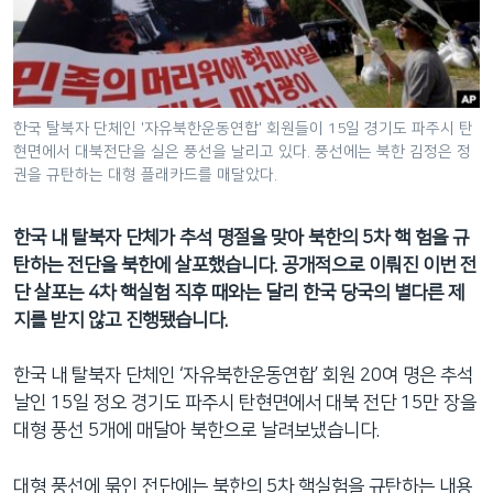
네
비
게
이
션
한국 탈북자 단체인 '자유북한운동연합' 회원들이 15일 경기도 파주시 탄
현면에서 대북전단을 실은 풍선을 날리고 있다. 풍선에는 북한 김정은 정
으
권을 규탄하는 대형 플래카드를 매달았다.
로
이
한국 내 탈북자 단체가 추석 명절을 맞아 북한의 5차 핵 험을 규
동
탄하는 전단을 북한에 살포했습니다. 공개적으로 이뤄진 이번 전
검
단 살포는 4차 핵실험 직후 때와는 달리 한국 당국의 별다른 제
색
지를 받지 않고 진행됐습니다.
으
로
한국 내 탈북자 단체인 ‘자유북한운동연합’ 회원 20여 명은 추석
이
날인 15일 정오 경기도 파주시 탄현면에서 대북 전단 15만 장을
등
대형 풍선 5개에 매달아 북한으로 날려보냈습니다.
대형 풍선에 묶인 전단에는 북한의 5차 핵실험을 규탄하는 내용