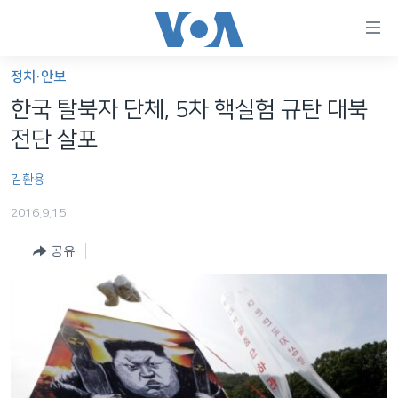
연
결
가
정치·안보
한반도
능
한국 탈북자 단체, 5차 핵실험 규탄 대북
세계
링
전단 살포
VOD
크
김환용
라디오
메
인
2016.9.15
프로그램
콘
FOLLOW US
공유
주파수 안내
텐
츠
로
언어 선택
이
동
메
인