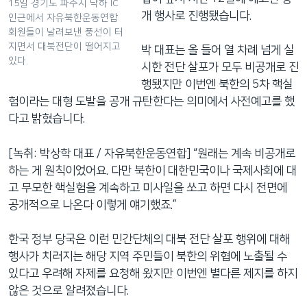
15일 경기도 파주시 낙하 IC
개 행사로 진행됐습니다.
인근에서 자유북한운동연합
회원들이 날려보낸 풍선이 터
지면서 대북전단이 떨어지고
박 대표는 올 들어 열 차례 넘게 실
있다.
시한 전단 살포가 모두 비공개로 진
행됐지만 이번엔 북한의 5차 핵실
험이라는 대형 도발을 공개 규탄한다는 의미에서 사전예고를 했
다고 밝혔습니다.
[녹취: 박상학 대표 / 자유북한운동연합] “원래는 계속 비공개로
하는 게 원칙이었어요. 다만 북한이 대한민국이나 국제사회에 대
고 무모한 핵실험을 계속하고 미사일을 쏘고 하면 다시 전면에
공개적으로 나온다 이렇게 얘기했죠.”
한국 정부 당국은 이런 민간단체의 대북 전단 살포 행위에 대해
행사가 치러지는 해당 지역 주민들이 북한의 위협에 노출될 수
있다고 우려해 자제를 요청해 왔지만 이번엔 별다른 제지를 하지
않은 것으로 알려졌습니다.