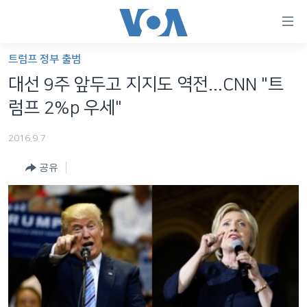
연
결
가
트럼프 정부 출범
한반도
능
대선 9주 앞두고 지지도 역전...CNN "트
세계
링
럼프 2%p 우세"
VOD
크
2016.9.7
라디오
메
인
공유
프로그램
콘
FOLLOW US
주파수 안내
텐
츠
로
언어 선택
이
동
메
인