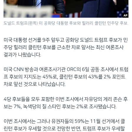
네
비
게
도널드 트럼프(왼쪽) 미 공화당 대통령 후보와 힐러리 클린턴 민주당 후보.
이
션
미국 대통령 선거를 9주 앞두고 공화당 도널드 트럼프 후보가 민
으
주당 힐러리 클린턴 후보를 근소한 차로 앞서는 최신 여론조사
로
결과가 나왔습니다.
이
동
미국 CNN 방송과 여론조사기관 ORC의 6일 공동 조사에서 트럼
검
프 후보의 지지도는 45%로, 클린턴 후보의 43%를 2% 포인트
색
차로 앞선 것으로 나타났습니다.
으
로
4당 후보들을 모두 포함한 이번 조사에서 자유당의 게리 존슨 후
이
보는 7%, 녹색당의 질 스타인 후보는 2%로 조사됐습니다.
등
이번 조사에서는 그러나 유권자들의 59%는 11월 선거에서 클
린턴 후보가 우세할 것으로 전망한 반면, 트럼프 후보가 우세할