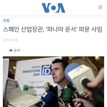
연
결
가
유럽
한반도
능
스페인 산업장관, '파나마 문서' 파문 사임
세계
링
2016.4.16
VOD
크
공유
라디오
메
인
프로그램
콘
FOLLOW US
주파수 안내
텐
츠
로
언어 선택
이
동
메
인