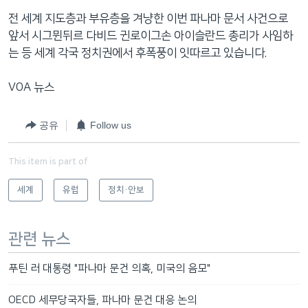
전 세계 지도층과 부유층을 겨냥한 이번 파나마 문서 사건으로
앞서 시그뮌뒤르 다비드 귄로이그손 아이슬란드 총리가 사임하
는 등 세계 각국 정치권에서 후폭풍이 잇따르고 있습니다.
VOA 뉴스
공유
Follow us
This item is part of
세계
유럽
정치·안보
관련 뉴스
푸틴 러 대통령 "파나마 문건 의혹, 미국의 음모"
OECD 세무당국자들, 파나마 문건 대응 논의