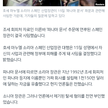
네
비
호세 마누엘 소리아 스페인 산업장관이 15일 '파나마 문서' 파문과 관련해
사임한 가운데, 기자들의 질문에 답하고 있다.
게
이
션
조세 회피처 자료인 이른바 ‘파나마 문서’ 추문에 연루된 스페인
으
장관이 결국 사임했습니다.
로
이
호세 마누엘 소리아 스페인 산업장관 대행은 15일 성명에서 자
동
신의 사업과 관련해 정부에 피해를 주게 돼 사임을 결정했다고
검
밝혔습니다.
색
으
파나마 문서에 따르면 소리아 장관은 지난 1992년 조세 회피처
로
인 파나마 등지에 이름뿐인 가짜 회사를 설립해 1천150만 달러
이
에 달하는 자금을 유출했다고 현지 언론들은 전했습니다.
등
소니아 장관은 그러나 언론에서 제기된 탈세 혐의를 전면 부인했
었습니다.